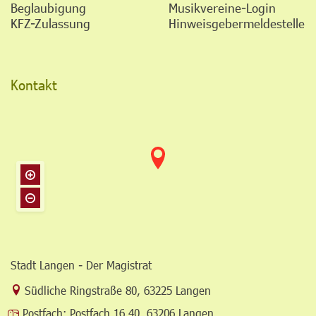
Beglaubigung
Musikvereine-Login
KFZ-Zulassung
Hinweisgebermeldestelle
Kontakt
Stadt Langen - Der Magistrat
Link zur Google-Maps Navigation
Südliche Ringstraße 80
,
63225 Langen
Postfach:
Postfach 16 40, 63206 Langen