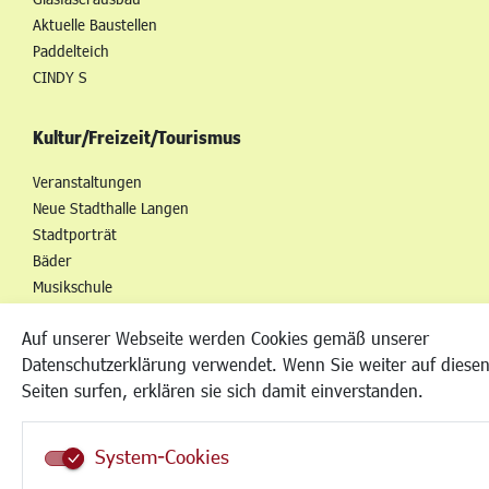
Aktuelle Baustellen
Paddelteich
CINDY S
Kultur/Freizeit/Tourismus
Veranstaltungen
Neue Stadthalle Langen
Stadtporträt
Bäder
Musikschule
Volkshochschule
Auf unserer Webseite werden Cookies gemäß unserer
Stadtbücherei
Datenschutzerklärung verwendet. Wenn Sie weiter auf diese
Stadtarchiv
Seiten surfen, erklären sie sich damit einverstanden.
Museen
Hotels/Unterkünfte
Gastronomie
System-Cookies
Kunstszene