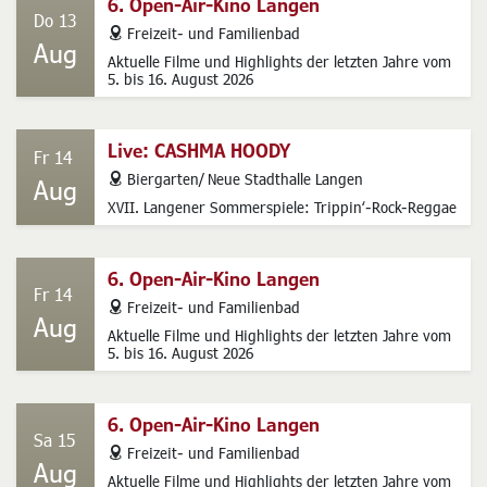
6. Open-Air-Kino Langen
Do 13
address
Freizeit- und Familienbad
Aug
Aktuelle Filme und Highlights der letzten Jahre vom
5. bis 16. August 2026
Live: CASHMA HOODY
Fr 14
address
Biergarten/ Neue Stadthalle Langen
Aug
XVII. Langener Sommerspiele: Trippin‘-Rock-Reggae
6. Open-Air-Kino Langen
Fr 14
address
Freizeit- und Familienbad
Aug
Aktuelle Filme und Highlights der letzten Jahre vom
5. bis 16. August 2026
6. Open-Air-Kino Langen
Sa 15
address
Freizeit- und Familienbad
Aug
Aktuelle Filme und Highlights der letzten Jahre vom