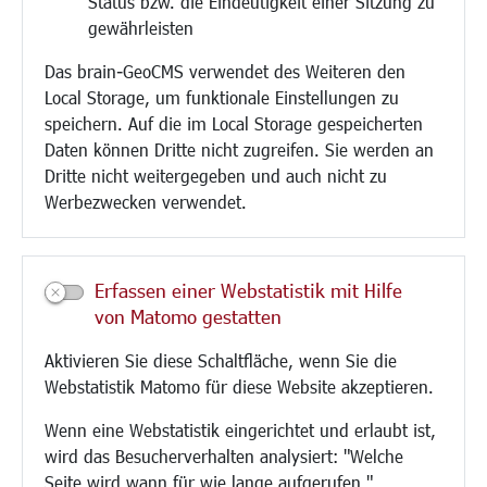
Status bzw. die Eindeutigkeit einer Sitzung zu
Bebauungsplanung
gewährleisten
Umwelt/Klima/Abfall
Das brain-GeoCMS verwendet des Weiteren den
Verkehr/Mobilität
Local Storage, um funktionale Einstellungen zu
Glasfaserausbau
speichern. Auf die im Local Storage gespeicherten
Aktuelle Baustellen
Daten können Dritte nicht zugreifen. Sie werden an
Paddelteich
Dritte nicht weitergegeben und auch nicht zu
CINDY S
Werbezwecken verwendet.
Kultur/Freizeit/Tourismus
Veranstaltungen
Erfassen einer Webstatistik mit Hilfe
Neue Stadthalle Langen
von Matomo gestatten
Stadtporträt
Aktivieren Sie diese Schaltfläche, wenn Sie die
Bäder
Webstatistik Matomo für diese Website akzeptieren.
Musikschule
Volkshochschule
Wenn eine Webstatistik eingerichtet und erlaubt ist,
Stadtbücherei
wird das Besucherverhalten analysiert: "Welche
Stadtarchiv
Seite wird wann für wie lange aufgerufen."