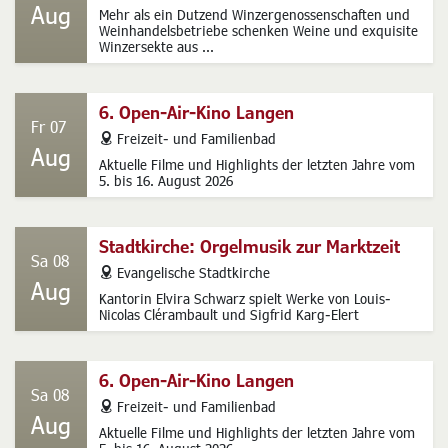
Aug
Mehr als ein Dutzend Winzergenossenschaften und
Weinhandelsbetriebe schenken Weine und exquisite
Winzersekte aus ...
6. Open-Air-Kino Langen
Fr 07
address
Freizeit- und Familienbad
Aug
Aktuelle Filme und Highlights der letzten Jahre vom
5. bis 16. August 2026
Stadtkirche: Orgelmusik zur Marktzeit
Sa 08
address
Evangelische Stadtkirche
Aug
Kantorin Elvira Schwarz spielt Werke von Louis-
Nicolas Clérambault und Sigfrid Karg-Elert
6. Open-Air-Kino Langen
Sa 08
address
Freizeit- und Familienbad
Aug
Aktuelle Filme und Highlights der letzten Jahre vom