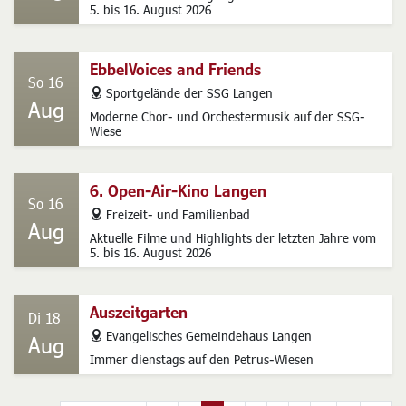
5. bis 16. August 2026
EbbelVoices and Friends
So 16
address
Sportgelände der SSG Langen
Aug
Moderne Chor- und Orchestermusik auf der SSG-
Wiese
6. Open-Air-Kino Langen
So 16
address
Freizeit- und Familienbad
Aug
Aktuelle Filme und Highlights der letzten Jahre vom
5. bis 16. August 2026
Auszeitgarten
Di 18
address
Evangelisches Gemeindehaus Langen
Aug
Immer dienstags auf den Petrus-Wiesen