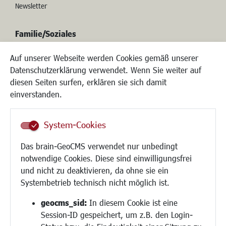
Newsletter
Familie/Soziales
Kinderbetreuung
Auf unserer Webseite werden Cookies gemäß unserer
Kinder und Jugend
Datenschutzerklärung verwendet. Wenn Sie weiter auf
Institutionen für Familien
diesen Seiten surfen, erklären sie sich damit
Frauen
einverstanden.
Senioren/Haltestelle
Inklusion
System-Cookies
Schule
Migration und Zusammenleben
Das brain-GeoCMS verwendet nur unbedingt
Demokratie leben
notwendige Cookies. Diese sind einwilligungsfrei
Ukrainehilfe
und nicht zu deaktivieren, da ohne sie ein
Hilfe für Geflüchtete
Systembetrieb technisch nicht möglich ist.
Religion
geocms_sid:
In diesem Cookie ist eine
Session-ID gespeichert, um z.B. den Login-
Bauen/Umwelt/Mobilität