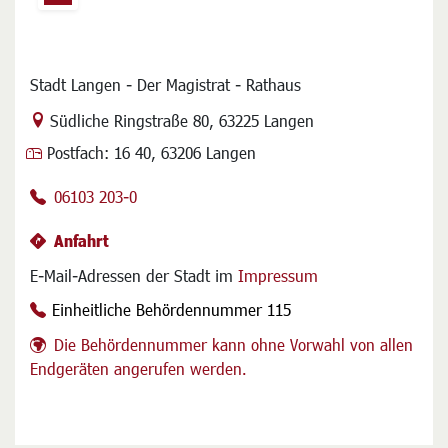
Stadt Langen - Der Magistrat - Rathaus
Link zur Google-Maps Navigation
Südliche Ringstraße 80
,
63225 Langen
Postfach:
16 40, 63206 Langen
06103 203-0
Anfahrt
E-Mail-Adressen der Stadt im
Impressum
Einheitliche Behördennummer 115
Die Behördennummer kann ohne Vorwahl von allen
Endgeräten angerufen werden.