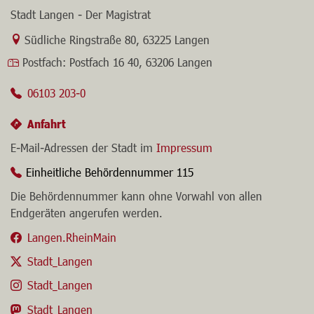
Stadt Langen - Der Magistrat
Link zur Google-Maps Navigation
Südliche Ringstraße 80
,
63225 Langen
Postfach:
Postfach 16 40, 63206 Langen
06103 203-0
Anfahrt
E-Mail-Adressen der Stadt im
Impressum
Einheitliche Behördennummer 115
Die Behördennummer kann ohne Vorwahl von allen
Endgeräten angerufen werden.
Langen.RheinMain
Stadt_Langen
Stadt_Langen
Stadt_Langen