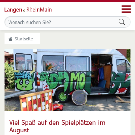
Men
Formu
Startseite
Viel Spaß auf den Spielplätzen im
Wochenmarkt zukunftssicher machen
August
Stadt prüft Abgabe des Betriebs an privaten Betreiber