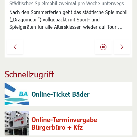
Städtisches Spielmobil zweimal pro Woche unterwegs
Der Wochenmarkt dienstags und freitags auf dem
Langener Jahnplatz ist seit Jahrzehnten ein beliebter
Nach den Sommerferien geht das städtische Spielmobil
Treffpunkt und ein wichtiger Faktor der
(„Dragomobil“) vollgepackt mit Sport- und
Nahversorgung, der viele Kunden anzieht ...
Spielgeräten für alle Altersklassen wieder auf Tour ...
Previous
Next
Schnellzugriff
Online-Ticket Bäder
Online-Terminvergabe
Bürgerbüro + Kfz