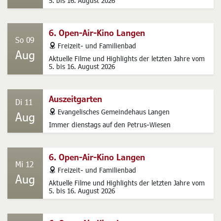
5. bis 16. August 2026
6. Open-Air-Kino Langen
So 09
address
Freizeit- und Familienbad
Aug
Aktuelle Filme und Highlights der letzten Jahre vom
5. bis 16. August 2026
Auszeitgarten
Di 11
address
Evangelisches Gemeindehaus Langen
Aug
Immer dienstags auf den Petrus-Wiesen
6. Open-Air-Kino Langen
Mi 12
address
Freizeit- und Familienbad
Aug
Aktuelle Filme und Highlights der letzten Jahre vom
5. bis 16. August 2026