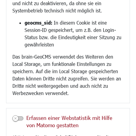
und nicht zu deaktivieren, da ohne sie ein
Hilfe für Geflüchtete
Systembetrieb technisch nicht möglich ist.
Religion
geocms_sid:
In diesem Cookie ist eine
Session-ID gespeichert, um z.B. den Login-
Bauen/Umwelt/Mobilität
Status bzw. die Eindeutigkeit einer Sitzung zu
Bebauungsplanung
gewährleisten
Umwelt/Klima/Abfall
Das brain-GeoCMS verwendet des Weiteren den
Verkehr/Mobilität
Local Storage, um funktionale Einstellungen zu
Glasfaserausbau
speichern. Auf die im Local Storage gespeicherten
Aktuelle Baustellen
Daten können Dritte nicht zugreifen. Sie werden an
Paddelteich
Dritte nicht weitergegeben und auch nicht zu
CINDY S
Werbezwecken verwendet.
Kultur/Freizeit/Tourismus
Veranstaltungen
Erfassen einer Webstatistik mit Hilfe
Neue Stadthalle Langen
von Matomo gestatten
Stadtporträt