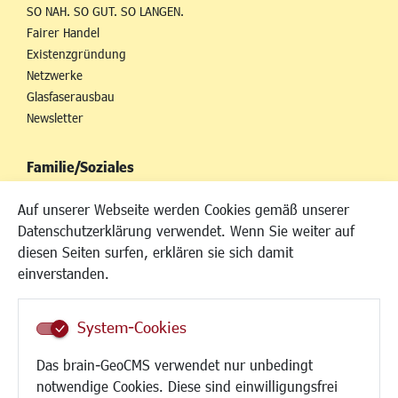
SO NAH. SO GUT. SO LANGEN.
Fairer Handel
Existenzgründung
Netzwerke
Glasfaserausbau
Newsletter
Familie/Soziales
Kinderbetreuung
Auf unserer Webseite werden Cookies gemäß unserer
Kinder und Jugend
Datenschutzerklärung verwendet. Wenn Sie weiter auf
Institutionen für Familien
diesen Seiten surfen, erklären sie sich damit
Frauen
einverstanden.
Senioren/Haltestelle
Inklusion
System-Cookies
Schule
Migration und Zusammenleben
Das brain-GeoCMS verwendet nur unbedingt
Demokratie leben
notwendige Cookies. Diese sind einwilligungsfrei
Ukrainehilfe