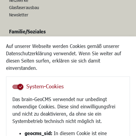
Netzwerke
Glasfaserausbau
Newsletter
Familie/Soziales
Kinderbetreuung
Auf unserer Webseite werden Cookies gemäß unserer
Kinder und Jugend
Datenschutzerklärung verwendet. Wenn Sie weiter auf
Institutionen für Familien
diesen Seiten surfen, erklären sie sich damit
Frauen
einverstanden.
Senioren/Haltestelle
Inklusion
System-Cookies
Schule
Migration und Zusammenleben
Das brain-GeoCMS verwendet nur unbedingt
Demokratie leben
notwendige Cookies. Diese sind einwilligungsfrei
Ukrainehilfe
und nicht zu deaktivieren, da ohne sie ein
Hilfe für Geflüchtete
Systembetrieb technisch nicht möglich ist.
Religion
geocms_sid:
In diesem Cookie ist eine