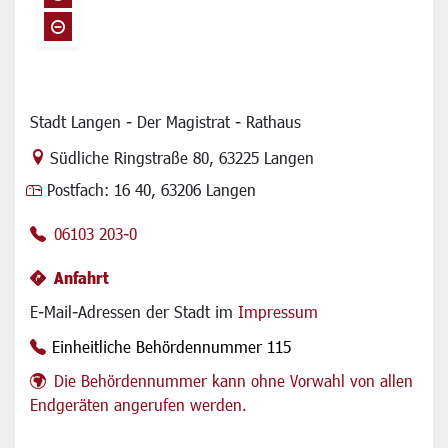
Stadt Langen - Der Magistrat - Rathaus
Link zur Google-Maps Navigation
Südliche Ringstraße 80
,
63225 Langen
Postfach:
16 40, 63206 Langen
06103 203-0
Anfahrt
E-Mail-Adressen der Stadt im
Impressum
Einheitliche Behördennummer 115
Die Behördennummer kann ohne Vorwahl von allen
Endgeräten angerufen werden.