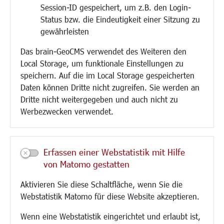
Session-ID gespeichert, um z.B. den Login-
Bauen/Umwelt/Mobilität
Status bzw. die Eindeutigkeit einer Sitzung zu
Bebauungsplanung
gewährleisten
Umwelt/Klima/Abfall
Das brain-GeoCMS verwendet des Weiteren den
Verkehr/Mobilität
Local Storage, um funktionale Einstellungen zu
Glasfaserausbau
speichern. Auf die im Local Storage gespeicherten
Aktuelle Baustellen
Daten können Dritte nicht zugreifen. Sie werden an
Paddelteich
Dritte nicht weitergegeben und auch nicht zu
CINDY S
Werbezwecken verwendet.
Kultur/Freizeit/Tourismus
Veranstaltungen
Erfassen einer Webstatistik mit Hilfe
Neue Stadthalle Langen
von Matomo gestatten
Stadtporträt
Aktivieren Sie diese Schaltfläche, wenn Sie die
Bäder
Webstatistik Matomo für diese Website akzeptieren.
Musikschule
Volkshochschule
Wenn eine Webstatistik eingerichtet und erlaubt ist,
Stadtbücherei