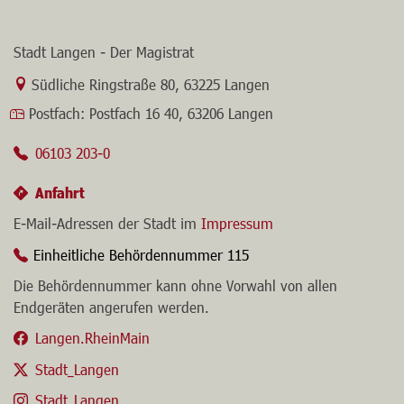
Stadt Langen - Der Magistrat
Link zur Google-Maps Navigation
Südliche Ringstraße 80
,
63225 Langen
Postfach:
Postfach 16 40, 63206 Langen
06103 203-0
Anfahrt
E-Mail-Adressen der Stadt im
Impressum
Einheitliche Behördennummer 115
Die Behördennummer kann ohne Vorwahl von allen
Endgeräten angerufen werden.
Langen.RheinMain
Stadt_Langen
Stadt_Langen