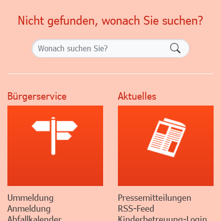
Nicht gefunden, wonach Sie suchen?
Formularsch
Bürgerservice
Aktuelles
Ummeldung
Pressemitteilungen
Anmeldung
RSS-Feed
Abfallkalender
Kinderbetreuung-Login