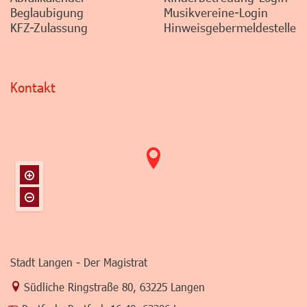
Beglaubigung
Musikvereine-Login
KFZ-Zulassung
Hinweisgebermeldestelle
Kontakt
Stadt Langen - Der Magistrat
Link zur Google-Maps Navigation
Südliche Ringstraße 80
,
63225 Langen