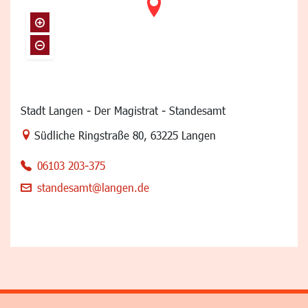
Stadt Langen - Der Magistrat - Standesamt
Link zur Google-Maps Navigation
Südliche Ringstraße 80
,
63225 Langen
06103 203-375
standesamt@langen.de