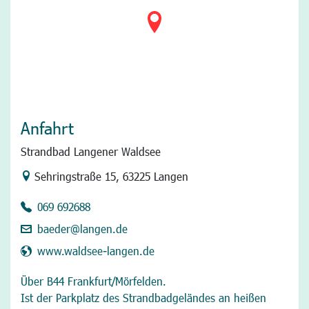
Anfahrt
Strandbad Langener Waldsee
Link zur Google-Maps Navigation
Sehringstraße 15
,
63225 Langen
069 692688
baeder@langen.de
www.waldsee-langen.de
Über B44 Frankfurt/Mörfelden.
Ist der Parkplatz des Strandbadgeländes an heißen