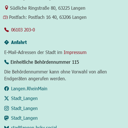
Link zur Google-Maps Navigation
Südliche Ringstraße 80
,
63225 Langen
Postfach:
Postfach 16 40, 63206 Langen
06103 203-0
Anfahrt
E-Mail-Adressen der Stadt im
Impressum
Einheitliche Behördennummer 115
Die Behördennummer kann ohne Vorwahl von allen
Endgeräten angerufen werden.
Langen.RheinMain
Stadt_Langen
Stadt_Langen
Stadt_Langen
stadtlangen.bsky.social