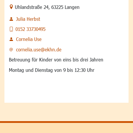
Link zur Google-Maps Navigation
Uhlandstraße 24
,
63225 Langen
Julia Herbst
0152 33730495
Cornelia Use
cornelia.use@ekhn.de
Betreuung für Kinder von eins bis drei Jahren
Montag und Dienstag von 9 bis 12:30 Uhr