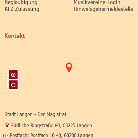
Beglaubigung
Musikvereine-Login
KFZ-Zulassung
Hinweisgebermeldestelle
Kontakt
Stadt Langen - Der Magistrat
Link zur Google-Maps Navigation
Südliche Ringstraße 80
,
63225 Langen
Postfach:
Postfach 16 40, 63206 Langen