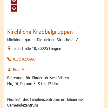
Kirchliche Krabbelgruppen
Minikindergarten Die kleinen Strolche e. V.
Link zur Google-Maps Navigation
Teichstraße 10
,
63225 Langen
0172 9235990
Frau Milione
Betreuung für Kinder ab zwei Jahren
Mo, Di, Do und Fr 9 bis 12 Uhr
MiniTreff des Familienzentrums im Johannes-
Gemeindezentrum