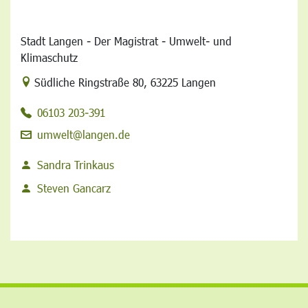
Stadt Langen - Der Magistrat - Umwelt- und
Klimaschutz
Link zur Google-Maps Navigation
Südliche Ringstraße 80
,
63225 Langen
06103 203-391
umwelt@langen.de
Sandra Trinkaus
Steven Gancarz