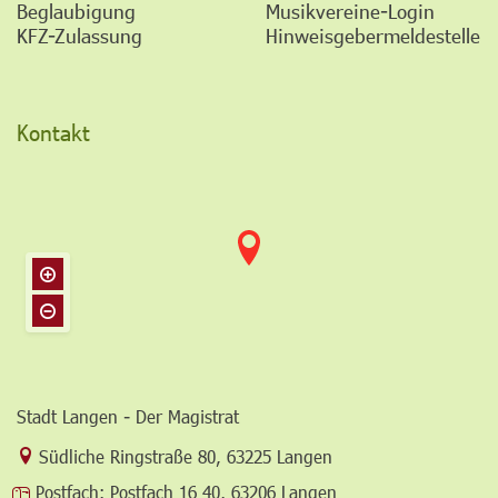
Beglaubigung
Musikvereine-Login
KFZ-Zulassung
Hinweisgebermeldestelle
Kontakt
Stadt Langen - Der Magistrat
Link zur Google-Maps Navigation
Südliche Ringstraße 80
,
63225 Langen
Postfach:
Postfach 16 40, 63206 Langen