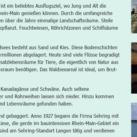
t ein beliebtes Ausflugsziel, wo Jung und Alt die
hein-Main genießen können. Durch die umfangreiche
en über die Jahre einmalige Landschaftsräume. Steile
pflanzt. Feuchtwiesen, Röhrichtzonen und Schilfsäume
dsees besteht aus Sand und Kies. Diese Bodenschichten
illionen abgelagert. Heute sind viele Flüsse begradigt
satzlebensräume für Tiere, die eigentlich von Natur aus
nsraum benötigen. Das Waldseeareal ist ideal, um Brut-
n Kanadagänse und Schwäne. Auch seltene
er und Rohrweihen lassen sich nieder. Hinzu kommen
 und Lebensräume gefunden haben.
nd gebaggert. Anno 1927 begann die Firma Sehring mit
ese, die gerde im bauintensiven Rhein-Main-Gebiet ein
 sind am Sehring-Standort Langen tätig und verdienen