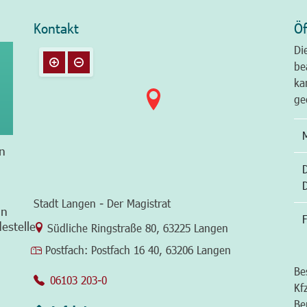
Kontakt
Öf
Di
be
ka
ge
n
Stadt Langen - Der Magistrat
in
F
estelle
Link zur Google-Maps Navigation
Südliche Ringstraße 80
,
63225 Langen
Postfach:
Postfach 16 40, 63206 Langen
Be
06103 203-0
Kf
Be