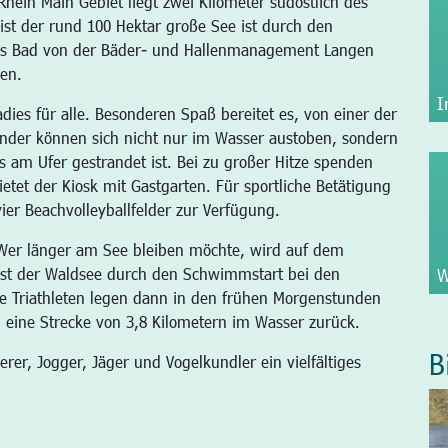
hein Main Gebiet liegt zwei Kilometer südöstlich des
ist der rund 100 Hektar große See ist durch den
das Bad von der Bäder- und Hallenmanagement Langen
gen.
I
dies für alle. Besonderen Spaß bereitet es, von einer der
inder können sich nicht nur im Wasser austoben, sondern
 am Ufer gestrandet ist. Bei zu großer Hitze spenden
tet der Kiosk mit Gastgarten. Für sportliche Betätigung
er Beachvolleyballfelder zur Verfügung.
. Wer länger am See bleiben möchte, wird auf dem
W
 ist der Waldsee durch den Schwimmstart bei den
e Triathleten legen dann in den frühen Morgenstunden
 eine Strecke von 3,8 Kilometern im Wasser zurück.
B
er, Jogger, Jäger und Vogelkundler ein vielfältiges