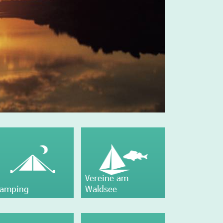
Vereine am
amping
Waldsee