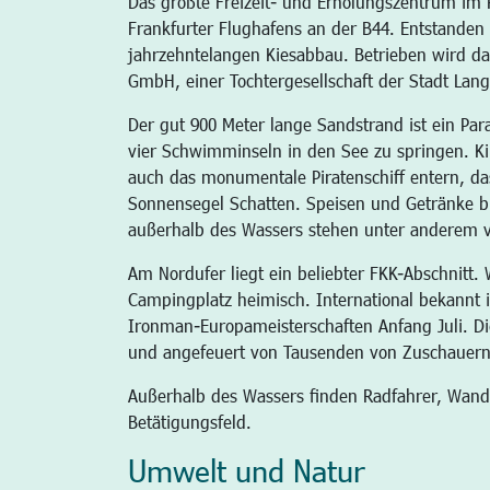
Das größte Freizeit- und Erholungszentrum im R
Frankfurter Flughafens an der B44. Entstanden 
jahrzehntelangen Kiesabbau. Betrieben wird 
GmbH, einer Tochtergesellschaft der Stadt Lan
Der gut 900 Meter lange Sandstrand ist ein Para
vier Schwimminseln in den See zu springen. K
auch das monumentale Piratenschiff entern, das
Sonnensegel Schatten. Speisen und Getränke bie
außerhalb des Wassers stehen unter anderem vi
Am Nordufer liegt ein beliebter FKK-Abschnitt
Campingplatz heimisch. International bekannt
Ironman-Europameisterschaften Anfang Juli. Di
und angefeuert von Tausenden von Zuschauern
Außerhalb des Wassers finden Radfahrer, Wander
Betätigungsfeld.
Umwelt und Natur