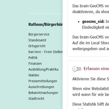
Das brain-GeoCMS ver
deaktivieren, da ohne
geocms_sid:
In
Rathaus/Bürgerbüro
Wirtschaft/St
Eindeutigkeit e
Bürgerservice
Standort
Das brain-GeoCMS ver
Standesamt
Wirtschaftszent
Auf die im Local Stor
Ortsgericht
Stadtentwicklun
weitergegeben und a
Karriere - Freie Stellen
Gewerbeflächen 
Politik
Handel und Gast
Finanzen
SO NAH. SO GUT.
Erfassen eine
Ausbildung/Praktika
Fairer Handel
Wahlen
Existenzgründun
Aktivieren Sie diese 
Pressemitteilungen
Netzwerke
Ausschreibungen
Glasfaserausbau
Wenn eine Webstatisti
Bekanntmachungen
Newsletter
wird wann für wie la
Stadtrecht
Diese Statistik hilft