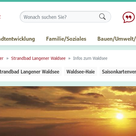
Formularschalt
adtentwicklung
Familie/Soziales
Bauen/Umwelt/M
er
Strandbad Langener Waldsee
Infos zum Waldsee
trandbad Langener Waldsee
Waldsee-Haie
Saisonkartenve