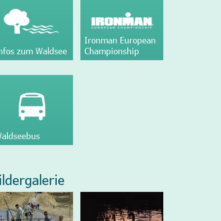
Ironman European
nfos zum Waldsee
Championship
aldseebus
ildergalerie