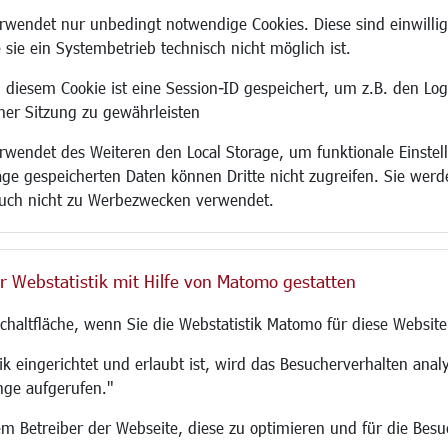
Site
wendet nur unbedingt notwendige Cookies. Diese sind einwillig
 sie ein Systembetrieb technisch nicht möglich ist.
 diesem Cookie ist eine Session-ID gespeichert, um z.B. den Log
adtentwicklung
Familie/Soziales
Bauen/Umwelt
iner Sitzung zu gewährleisten
Kinderbetreuung
Bebauungsplanu
wendet des Weiteren den Local Storage, um funktionale Einstel
rum
Kinder und Jugend
Umwelt/Klima/Abf
age gespeicherten Daten können Dritte nicht zugreifen. Sie werde
g
Institutionen für Familien
Verkehr/Mobilitä
uch nicht zu Werbezwecken verwendet.
und Immobilien
Frauen
Glasfaserausbau
ronomie
Senioren/Haltestelle
Aktuelle Baustell
 SO LANGEN.
Inklusion
Paddelteich
r Webstatistik mit Hilfe von Matomo gestatten
Schule
CINDY S
g
Migration und Zusammenleben
Schaltfläche, wenn Sie die Webstatistik Matomo für diese Website
Demokratie leben
Ukrainehilfe
k eingerichtet und erlaubt ist, wird das Besucherverhalten analy
Hilfe für Geflüchtete
nge aufgerufen."
Religion
 dem Betreiber der Webseite, diese zu optimieren und für die Bes