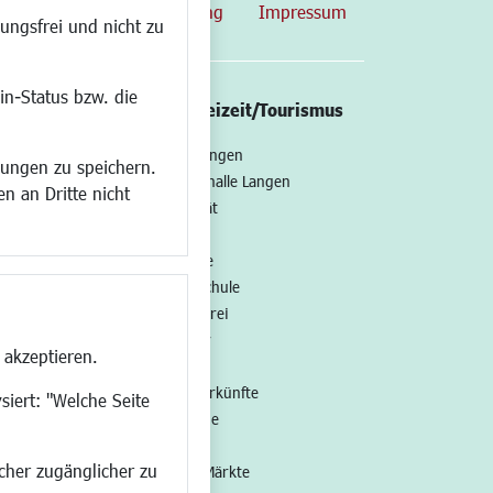
map
Datenschutzerklärung
Impressum
ungsfrei und nicht zu
in-Status bzw. die
/Mobilität
Kultur/Freizeit/Tourismus
ng
Veranstaltungen
lungen zu speichern.
all
Neue Stadthalle Langen
n an Dritte nicht
t
Stadtporträt
Bäder
en
Musikschule
Volkshochschule
Stadtbücherei
Stadtarchiv
 akzeptieren.
Museen
Hotels/Unterkünfte
siert: "Welche Seite
Gastronomie
Kunstszene
ucher zugänglicher zu
Feste und Märkte