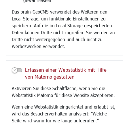
gewährleisten
Umwelt/Klima/Abfall
Das brain-GeoCMS verwendet des Weiteren den
Verkehr/Mobilität
Local Storage, um funktionale Einstellungen zu
Glasfaserausbau
speichern. Auf die im Local Storage gespeicherten
Aktuelle Baustellen
Daten können Dritte nicht zugreifen. Sie werden an
Paddelteich
Dritte nicht weitergegeben und auch nicht zu
CINDY S
Werbezwecken verwendet.
Kultur/Freizeit/Tourismus
Veranstaltungen
Erfassen einer Webstatistik mit Hilfe
Neue Stadthalle Langen
von Matomo gestatten
Stadtporträt
Aktivieren Sie diese Schaltfläche, wenn Sie die
Bäder
Webstatistik Matomo für diese Website akzeptieren.
Musikschule
Volkshochschule
Wenn eine Webstatistik eingerichtet und erlaubt ist,
Stadtbücherei
wird das Besucherverhalten analysiert: "Welche
Stadtarchiv
Seite wird wann für wie lange aufgerufen."
Museen