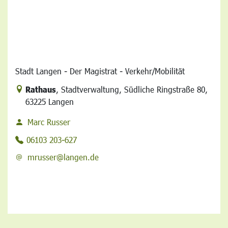
Stadt Langen - Der Magistrat - Verkehr/Mobilität
Link zur Google-Maps Navigation
Rathaus
,
Stadtverwaltung
,
Südliche Ringstraße 80
,
63225 Langen
Marc Russer
06103 203-627
mrusser@langen.de