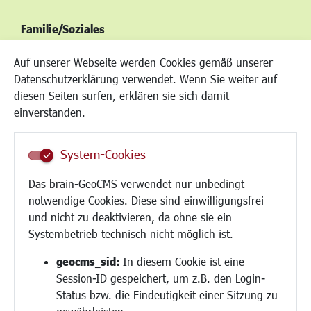
Familie/Soziales
Kinderbetreuung
Auf unserer Webseite werden Cookies gemäß unserer
Kinder und Jugend
Datenschutzerklärung verwendet. Wenn Sie weiter auf
Institutionen für Familien
diesen Seiten surfen, erklären sie sich damit
Frauen
einverstanden.
Senioren/Haltestelle
Inklusion
System-Cookies
Schule
Migration und Zusammenleben
Das brain-GeoCMS verwendet nur unbedingt
Demokratie leben
notwendige Cookies. Diese sind einwilligungsfrei
Ukrainehilfe
und nicht zu deaktivieren, da ohne sie ein
Hilfe für Geflüchtete
Systembetrieb technisch nicht möglich ist.
Religion
geocms_sid:
In diesem Cookie ist eine
Session-ID gespeichert, um z.B. den Login-
Bauen/Umwelt/Mobilität
Status bzw. die Eindeutigkeit einer Sitzung zu
Bebauungsplanung