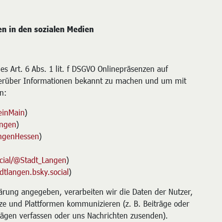
en in den sozialen Medien
es Art. 6 Abs. 1 lit. f DSGVO Onlinepräsenzen auf
ierüber Informationen bekannt zu machen und um mit
n:
einMain
)
angen
)
ngenHessen
)
ocial/@Stadt_Langen
)
adtlangen.bsky.social
)
lärung angegeben, verarbeiten wir die Daten der Nutzer,
tze und Plattformen kommunizieren (z. B. Beiträge oder
rägen verfassen oder uns Nachrichten zusenden).