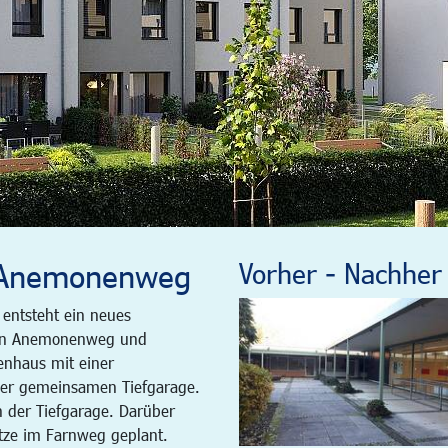
 Anemonenweg
Vorher - Nachher
 entsteht ein neues
chen Anemonenweg und
nhaus mit einer
iner gemeinsamen Tiefgarage.
n der Tiefgarage. Darüber
ätze im Farnweg geplant.