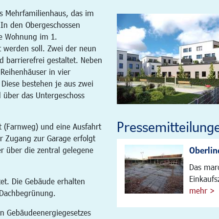
as Mehrfamilienhaus, das im
 In den Obergeschossen
e Wohnung im 1.
t werden soll. Zwei der neun
 barrierefrei gestaltet. Neben
Reihenhäuser in vier
 Diese bestehen je aus zwei
d über das Untergeschoss
Pressemitteilung
t (Farnweg) und eine Ausfahrt
r Zugang zur Garage erfolgt
Oberlin
 über die zentral gelegene
Das maro
Einkaufs
et. Die Gebäude erhalten
mehr >
r Dachbegrünung.
en Gebäudeenergiegesetzes