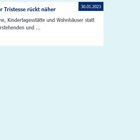
30.01.2023
r Tristesse rückt näher
he, Kindertagesstätte und Wohnhäuser statt
erstehenden und ...