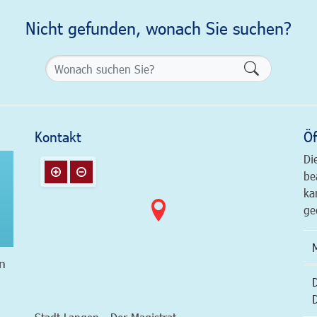
Nicht gefunden, wonach Sie suchen?
Formularsch
Kontakt
Öf
Di
be
ka
ge
n