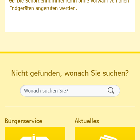
Die Behördennummer kann ohne Vorwahl von allen
Endgeräten angerufen werden.
Nicht gefunden, wonach Sie suchen?
Formularsch
Bürgerservice
Aktuelles