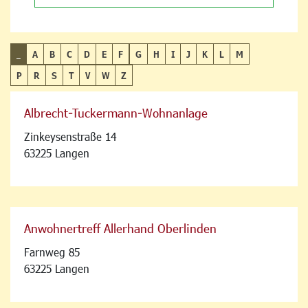
_
A
B
C
D
E
F
G
H
I
J
K
L
M
P
R
S
T
V
W
Z
Albrecht-Tuckermann-Wohnanlage
Zinkeysenstraße 14
63225 Langen
Anwohnertreff Allerhand Oberlinden
Farnweg 85
63225 Langen