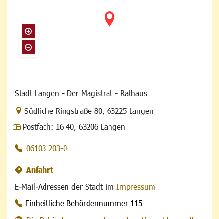
Stadt Langen - Der Magistrat - Rathaus
Link zur Google-Maps Navigation
Südliche Ringstraße 80
,
63225 Langen
Postfach:
16 40, 63206 Langen
06103 203-0
Anfahrt
E-Mail-Adressen der Stadt im
Impressum
Einheitliche Behördennummer 115