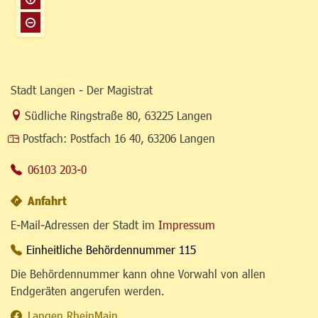
Stadt Langen - Der Magistrat
Link zur Google-Maps Navigation
Südliche Ringstraße 80
,
63225 Langen
Postfach:
Postfach 16 40, 63206 Langen
06103 203-0
Anfahrt
E-Mail-Adressen der Stadt im
Impressum
Einheitliche Behördennummer 115
Die Behördennummer kann ohne Vorwahl von allen
Endgeräten angerufen werden.
Langen.RheinMain