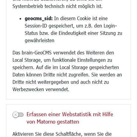
Hilfe für Geflüchtete
Systembetrieb technisch nicht möglich ist.
Religion
geocms_sid:
In diesem Cookie ist eine
Session-ID gespeichert, um z.B. den Login-
Bauen/Umwelt/Mobilität
Status bzw. die Eindeutigkeit einer Sitzung zu
Bebauungsplanung
gewährleisten
Umwelt/Klima/Abfall
Das brain-GeoCMS verwendet des Weiteren den
Verkehr/Mobilität
Local Storage, um funktionale Einstellungen zu
Glasfaserausbau
speichern. Auf die im Local Storage gespeicherten
Aktuelle Baustellen
Daten können Dritte nicht zugreifen. Sie werden an
Paddelteich
Dritte nicht weitergegeben und auch nicht zu
CINDY S
Werbezwecken verwendet.
Kultur/Freizeit/Tourismus
Veranstaltungen
Erfassen einer Webstatistik mit Hilfe
Neue Stadthalle Langen
von Matomo gestatten
Stadtporträt
Aktivieren Sie diese Schaltfläche, wenn Sie die
Bäder