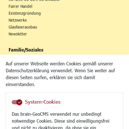
Fairer Handel
Existenzgründung
Netzwerke
Glasfaserausbau
Newsletter
Familie/Soziales
Kinderbetreuung
Auf unserer Webseite werden Cookies gemäß unserer
Kinder und Jugend
Datenschutzerklärung verwendet. Wenn Sie weiter auf
Institutionen für Familien
diesen Seiten surfen, erklären sie sich damit
Frauen
einverstanden.
Senioren/Haltestelle
Inklusion
System-Cookies
Schule
Migration und Zusammenleben
Das brain-GeoCMS verwendet nur unbedingt
Demokratie leben
notwendige Cookies. Diese sind einwilligungsfrei
Ukrainehilfe
und nicht zu deaktivieren, da ohne sie ein