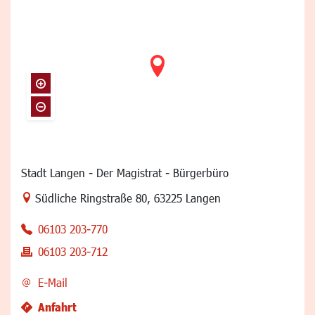
Stadt Langen - Der Magistrat - Bürgerbüro
Link zur Google-Maps Navigation
Südliche Ringstraße 80
,
63225 Langen
06103 203-770
06103 203-712
E-Mail
Anfahrt