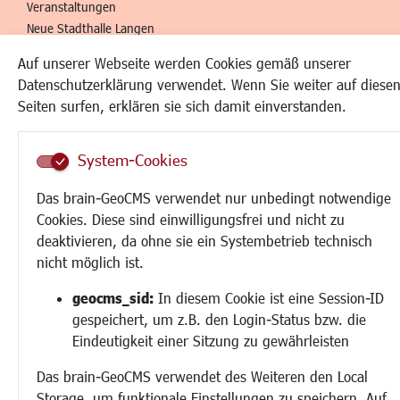
Veranstaltungen
Neue Stadthalle Langen
Stadtporträt
Auf unserer Webseite werden Cookies gemäß unserer
Bäder
Datenschutzerklärung verwendet. Wenn Sie weiter auf diese
Musikschule
Seiten surfen, erklären sie sich damit einverstanden.
Volkshochschule
Stadtbücherei
Stadtarchiv
System-Cookies
Museen
Das brain-GeoCMS verwendet nur unbedingt notwendige
Hotels/Unterkünfte
Cookies. Diese sind einwilligungsfrei und nicht zu
Gastronomie
deaktivieren, da ohne sie ein Systembetrieb technisch
Kunstszene
nicht möglich ist.
Feste und Märkte
Sport
geocms_sid:
In diesem Cookie ist eine Session-ID
Vereine und Institutionen
gespeichert, um z.B. den Login-Status bzw. die
Eindeutigkeit einer Sitzung zu gewährleisten
Das brain-GeoCMS verwendet des Weiteren den Local
Storage, um funktionale Einstellungen zu speichern. Auf