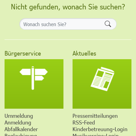
Nicht gefunden, wonach Sie suchen?
Formularsch
Bürgerservice
Aktuelles
Ummeldung
Pressemitteilungen
Anmeldung
RSS-Feed
Abfallkalender
Kinderbetreuung-Login
Beglaubigung
Musikvereine-Login