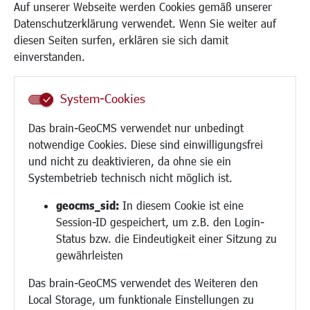
Kinderbetreuung
Auf unserer Webseite werden Cookies gemäß unserer
Kinder und Jugend
Datenschutzerklärung verwendet. Wenn Sie weiter auf
Institutionen für Familien
diesen Seiten surfen, erklären sie sich damit
Frauen
einverstanden.
Senioren/Haltestelle
Inklusion
System-Cookies
Schule
Migration und Zusammenleben
Das brain-GeoCMS verwendet nur unbedingt
Demokratie leben
notwendige Cookies. Diese sind einwilligungsfrei
Ukrainehilfe
und nicht zu deaktivieren, da ohne sie ein
Hilfe für Geflüchtete
Systembetrieb technisch nicht möglich ist.
Religion
geocms_sid:
In diesem Cookie ist eine
Session-ID gespeichert, um z.B. den Login-
Bauen/Umwelt/Mobilität
Status bzw. die Eindeutigkeit einer Sitzung zu
Bebauungsplanung
gewährleisten
Umwelt/Klima/Abfall
Das brain-GeoCMS verwendet des Weiteren den
Verkehr/Mobilität
Local Storage, um funktionale Einstellungen zu
Glasfaserausbau