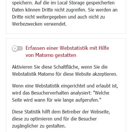
speichern. Auf die im Local Storage gespeicherten
Aktuelle Baustellen
Daten können Dritte nicht zugreifen. Sie werden an
Paddelteich
Dritte nicht weitergegeben und auch nicht zu
CINDY S
Werbezwecken verwendet.
Kultur/Freizeit/Tourismus
Veranstaltungen
Erfassen einer Webstatistik mit Hilfe
Neue Stadthalle Langen
von Matomo gestatten
Stadtporträt
Aktivieren Sie diese Schaltfläche, wenn Sie die
Bäder
Webstatistik Matomo für diese Website akzeptieren.
Musikschule
Volkshochschule
Wenn eine Webstatistik eingerichtet und erlaubt ist,
Stadtbücherei
wird das Besucherverhalten analysiert: "Welche
Stadtarchiv
Seite wird wann für wie lange aufgerufen."
Museen
Hotels/Unterkünfte
Diese Statistik hilft dem Betreiber der Webseite,
Gastronomie
diese zu optimieren und für die Besucher
Kunstszene
zugänglicher zu gestalten.
Feste und Märkte