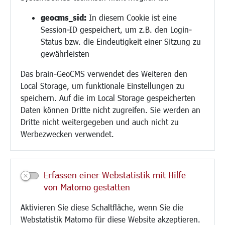
Religion
geocms_sid:
In diesem Cookie ist eine
Session-ID gespeichert, um z.B. den Login-
Bauen/Umwelt/Mobilität
Status bzw. die Eindeutigkeit einer Sitzung zu
Bebauungsplanung
gewährleisten
Umwelt/Klima/Abfall
Das brain-GeoCMS verwendet des Weiteren den
Verkehr/Mobilität
Local Storage, um funktionale Einstellungen zu
Glasfaserausbau
speichern. Auf die im Local Storage gespeicherten
Aktuelle Baustellen
Daten können Dritte nicht zugreifen. Sie werden an
Paddelteich
Dritte nicht weitergegeben und auch nicht zu
CINDY S
Werbezwecken verwendet.
Kultur/Freizeit/Tourismus
Veranstaltungen
Erfassen einer Webstatistik mit Hilfe
Neue Stadthalle Langen
von Matomo gestatten
Stadtporträt
Aktivieren Sie diese Schaltfläche, wenn Sie die
Bäder
Webstatistik Matomo für diese Website akzeptieren.
Musikschule