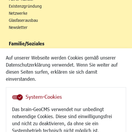
Existenzgründung
Netzwerke
Glasfaserausbau
Newsletter
Familie/Soziales
Kinderbetreuung
Auf unserer Webseite werden Cookies gemäß unserer
Kinder und Jugend
Datenschutzerklärung verwendet. Wenn Sie weiter auf
Institutionen für Familien
diesen Seiten surfen, erklären sie sich damit
Frauen
einverstanden.
Senioren/Haltestelle
Inklusion
System-Cookies
Schule
Migration und Zusammenleben
Das brain-GeoCMS verwendet nur unbedingt
Demokratie leben
notwendige Cookies. Diese sind einwilligungsfrei
Ukrainehilfe
und nicht zu deaktivieren, da ohne sie ein
Hilfe für Geflüchtete
Systembetrieb technisch nicht möglich ist.