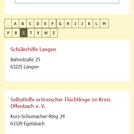
_
A
B
C
D
E
F
G
H
I
J
K
L
M
P
R
S
T
V
W
Z
Schülerhilfe Langen
Bahnstraße 25
63225 Langen
Selbsthilfe eritreischer Flüchtlinge im Kreis
Offenbach e. V.
Kurz-Schumacher-Ring 24
63329 Egelsbach