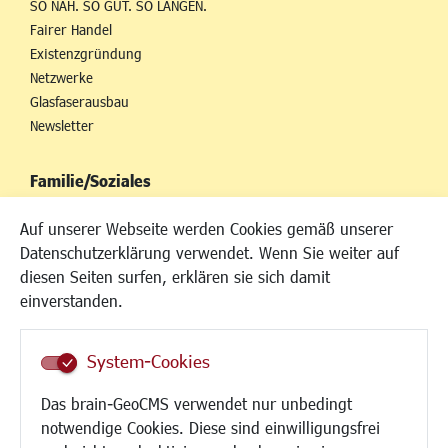
SO NAH. SO GUT. SO LANGEN.
Fairer Handel
Existenzgründung
Netzwerke
Glasfaserausbau
Newsletter
Familie/Soziales
Kinderbetreuung
Auf unserer Webseite werden Cookies gemäß unserer
Kinder und Jugend
Datenschutzerklärung verwendet. Wenn Sie weiter auf
Institutionen für Familien
diesen Seiten surfen, erklären sie sich damit
Frauen
einverstanden.
Senioren/Haltestelle
Inklusion
System-Cookies
Schule
Migration und Zusammenleben
Das brain-GeoCMS verwendet nur unbedingt
Demokratie leben
notwendige Cookies. Diese sind einwilligungsfrei
Ukrainehilfe