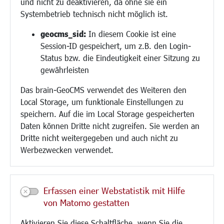
und nicht zu deaktivieren, da ohne sie ein
Hilfe für Geflüchtete
Systembetrieb technisch nicht möglich ist.
Religion
geocms_sid:
In diesem Cookie ist eine
Session-ID gespeichert, um z.B. den Login-
Bauen/Umwelt/Mobilität
Status bzw. die Eindeutigkeit einer Sitzung zu
Bebauungsplanung
gewährleisten
Umwelt/Klima/Abfall
Das brain-GeoCMS verwendet des Weiteren den
Verkehr/Mobilität
Local Storage, um funktionale Einstellungen zu
Glasfaserausbau
speichern. Auf die im Local Storage gespeicherten
Aktuelle Baustellen
Daten können Dritte nicht zugreifen. Sie werden an
Paddelteich
Dritte nicht weitergegeben und auch nicht zu
CINDY S
Werbezwecken verwendet.
Kultur/Freizeit/Tourismus
Veranstaltungen
Erfassen einer Webstatistik mit Hilfe
Neue Stadthalle Langen
von Matomo gestatten
Stadtporträt
Aktivieren Sie diese Schaltfläche, wenn Sie die
Bäder