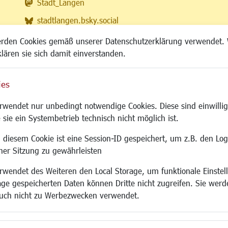
Stadt_Langen
stadtlangen.bsky.social
RSS-Feed
erden Cookies gemäß unserer Datenschutzerklärung verwendet. 
klären sie sich damit einverstanden.
ies
Site
wendet nur unbedingt notwendige Cookies. Diese sind einwillig
 sie ein Systembetrieb technisch nicht möglich ist.
 diesem Cookie ist eine Session-ID gespeichert, um z.B. den Log
adtentwicklung
Familie/Soziales
Bauen/Umwelt
iner Sitzung zu gewährleisten
Kinderbetreuung
Bebauungsplanu
wendet des Weiteren den Local Storage, um funktionale Einstel
rum
Kinder und Jugend
Umwelt/Klima/Abf
age gespeicherten Daten können Dritte nicht zugreifen. Sie werde
g
Institutionen für Familien
Verkehr/Mobilitä
uch nicht zu Werbezwecken verwendet.
und Immobilien
Frauen
Glasfaserausbau
ronomie
Senioren/Haltestelle
Aktuelle Baustell
 SO LANGEN.
Inklusion
Paddelteich