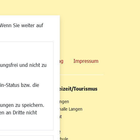
Wenn Sie weiter auf
map
Datenschutzerklärung
Impressum
ungsfrei und nicht zu
in-Status bzw. die
/Mobilität
Kultur/Freizeit/Tourismus
ng
Veranstaltungen
lungen zu speichern.
all
Neue Stadthalle Langen
n an Dritte nicht
t
Stadtporträt
Bäder
en
Musikschule
Volkshochschule