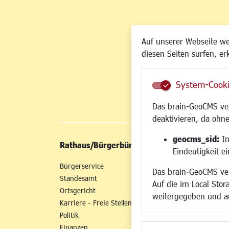
Auf unserer Webseite w
diesen Seiten surfen, er
System-Cook
Das brain-GeoCMS ver
deaktivieren, da ohne
geocms_sid:
In
Rathaus/Bürgerbüro
Wirtschaft/St
Eindeutigkeit e
Bürgerservice
Standort
Das brain-GeoCMS ver
Standesamt
Wirtschaftszent
Auf die im Local Stor
Ortsgericht
Stadtentwicklun
weitergegeben und a
Karriere - Freie Stellen
Gewerbeflächen 
Politik
Handel und Gast
Finanzen
SO NAH. SO GUT.