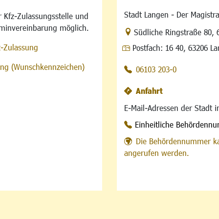
Stadt Langen - Der Magistra
 Kfz-Zulassungsstelle und
rminvereinbarung möglich.
Link zur Google-Maps Na
Südliche Ringstraße 80
,
z-Zulassung
Postfach:
16 40, 63206 L
sung (Wunschkennzeichen)
06103 203-0
Anfahrt
E-Mail-Adressen der Stadt 
Einheitliche Behördenn
Die Behördennummer ka
angerufen werden.