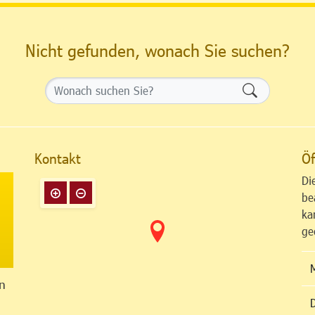
Nicht gefunden, wonach Sie suchen?
Formularsch
Kontakt
Öf
Di
be
ka
ge
n