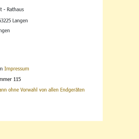
t - Rathaus
vigation
63225 Langen
angen
im
Impressum
ummer 115
nn ohne Vorwahl von allen Endgeräten