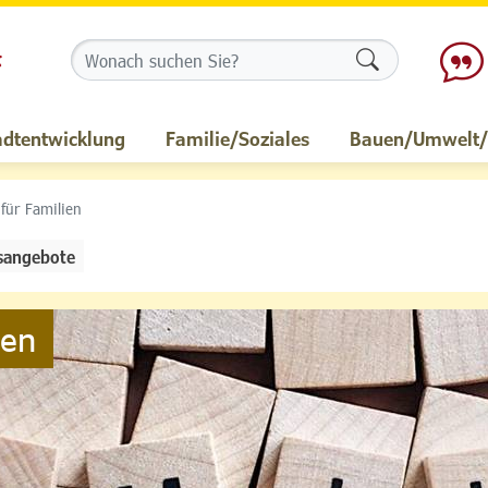
Formularschalt
adtentwicklung
Familie/Soziales
Bauen/Umwelt/M
 für Familien
sangebote
ien