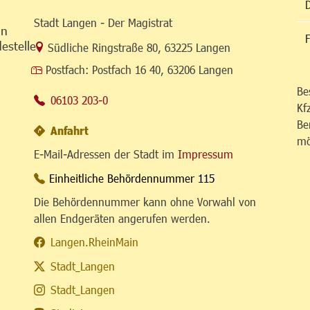
Stadt Langen - Der Magistrat
in
F
estelle
Link zur Google-Maps Navigation
Südliche Ringstraße 80
,
63225 Langen
Postfach:
Postfach 16 40, 63206 Langen
Be
06103 203-0
Kf
Be
Anfahrt
mö
E-Mail-Adressen der Stadt im
Impressum
Einheitliche Behördennummer 115
Die Behördennummer kann ohne Vorwahl von
allen Endgeräten angerufen werden.
Langen.RheinMain
Stadt_Langen
Stadt_Langen