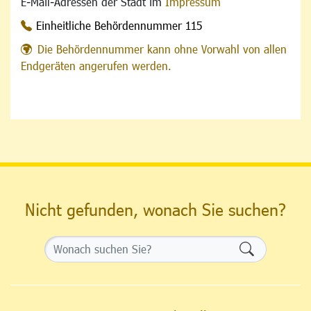
E-Mail-Adressen der Stadt im
Impressum
Einheitliche Behördennummer 115
Die Behördennummer kann ohne Vorwahl von allen
Endgeräten angerufen werden.
Nicht gefunden, wonach Sie suchen?
Formularsch