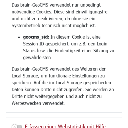
Migration und Zusammenleben
Das brain-GeoCMS verwendet nur unbedingt
Demokratie leben
notwendige Cookies. Diese sind einwilligungsfrei
Ukrainehilfe
und nicht zu deaktivieren, da ohne sie ein
Hilfe für Geflüchtete
Systembetrieb technisch nicht möglich ist.
Religion
geocms_sid:
In diesem Cookie ist eine
Session-ID gespeichert, um z.B. den Login-
Bauen/Umwelt/Mobilität
Status bzw. die Eindeutigkeit einer Sitzung zu
Bebauungsplanung
gewährleisten
Umwelt/Klima/Abfall
Das brain-GeoCMS verwendet des Weiteren den
Verkehr/Mobilität
Local Storage, um funktionale Einstellungen zu
Glasfaserausbau
speichern. Auf die im Local Storage gespeicherten
Aktuelle Baustellen
Daten können Dritte nicht zugreifen. Sie werden an
Paddelteich
Dritte nicht weitergegeben und auch nicht zu
CINDY S
Werbezwecken verwendet.
Kultur/Freizeit/Tourismus
Veranstaltungen
Erfassen einer Webstatistik mit Hilfe