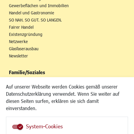
Gewerbeflächen und Immobilien
Handel und Gastronomie
SO NAH. SO GUT. SO LANGEN.
Fairer Handel
Existenzgründung
Netzwerke
Glasfaserausbau
Newsletter
Familie/Soziales
Kinderbetreuung
Auf unserer Webseite werden Cookies gemäß unserer
Kinder und Jugend
Datenschutzerklärung verwendet. Wenn Sie weiter auf
Institutionen für Familien
diesen Seiten surfen, erklären sie sich damit
Frauen
einverstanden.
Senioren/Haltestelle
Inklusion
System-Cookies
Schule