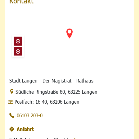
Kontakt
Stadt Langen - Der Magistrat - Rathaus
Link zur Google-Maps Navigation
Südliche Ringstraße 80
,
63225 Langen
Postfach:
16 40, 63206 Langen
06103 203-0
Anfahrt