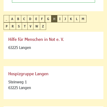
_
A
B
C
D
E
F
G
H
I
J
K
L
M
P
R
S
T
V
W
Z
Hilfe für Menschen in Not e. V.
63225 Langen
Hospizgruppe Langen
Steinweg 1
63225 Langen