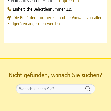
E-Mail-Adressen der Stadt im
Impressum
Einheitliche Behördennummer 115
Die Behördennummer kann ohne Vorwahl von allen
Endgeräten angerufen werden.
Nicht gefunden, wonach Sie suchen?
Formularsch