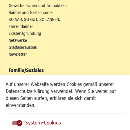
Gewerbeflächen und Immobilien
Handel und Gastronomie
SO NAH. SO GUT. SO LANGEN.
Fairer Handel
Existenzgründung
Netzwerke
Glasfaserausbau
Newsletter
Familie/Soziales
Kinderbetreuung
Auf unserer Webseite werden Cookies gemäß unserer
Kinder und Jugend
Datenschutzerklärung verwendet. Wenn Sie weiter auf
Institutionen für Familien
diesen Seiten surfen, erklären sie sich damit
Frauen
einverstanden.
Senioren/Haltestelle
Inklusion
System-Cookies
Schule