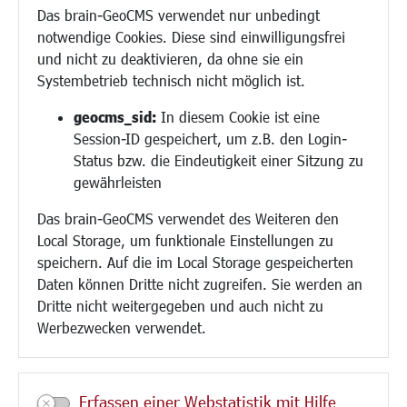
Migration und Zusammenleben
Das brain-GeoCMS verwendet nur unbedingt
Demokratie leben
notwendige Cookies. Diese sind einwilligungsfrei
Ukrainehilfe
und nicht zu deaktivieren, da ohne sie ein
Hilfe für Geflüchtete
Systembetrieb technisch nicht möglich ist.
Religion
geocms_sid:
In diesem Cookie ist eine
Session-ID gespeichert, um z.B. den Login-
Bauen/Umwelt/Mobilität
Status bzw. die Eindeutigkeit einer Sitzung zu
Bebauungsplanung
gewährleisten
Umwelt/Klima/Abfall
Das brain-GeoCMS verwendet des Weiteren den
Verkehr/Mobilität
Local Storage, um funktionale Einstellungen zu
Glasfaserausbau
speichern. Auf die im Local Storage gespeicherten
Aktuelle Baustellen
Daten können Dritte nicht zugreifen. Sie werden an
Paddelteich
Dritte nicht weitergegeben und auch nicht zu
CINDY S
Werbezwecken verwendet.
Kultur/Freizeit/Tourismus
Veranstaltungen
Erfassen einer Webstatistik mit Hilfe