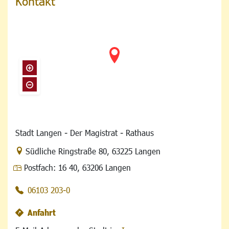
Kontakt
Stadt Langen - Der Magistrat - Rathaus
Link zur Google-Maps Navigation
Südliche Ringstraße 80
,
63225 Langen
Postfach:
16 40, 63206 Langen
06103 203-0
Anfahrt