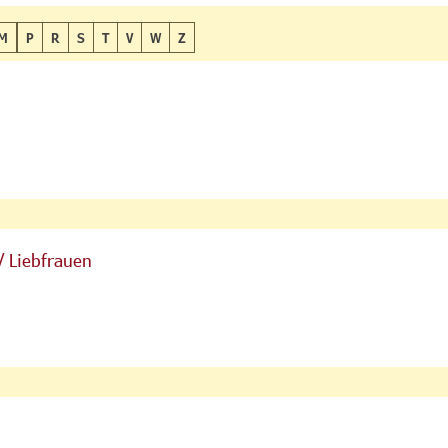
M
P
R
S
T
V
W
Z
/ Liebfrauen