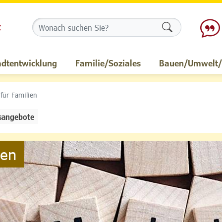
Formularschalt
adtentwicklung
Familie/Soziales
Bauen/Umwelt/M
 für Familien
sangebote
ien