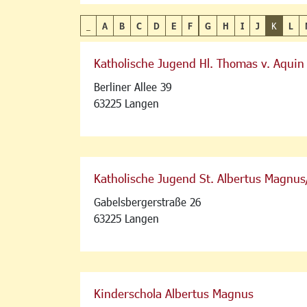
_
A
B
C
D
E
F
G
H
I
J
K
L
Katholische Jugend Hl. Thomas v. Aquin
Berliner Allee 39
63225 Langen
Katholische Jugend St. Albertus Magnus
Gabelsbergerstraße 26
63225 Langen
Kinderschola Albertus Magnus