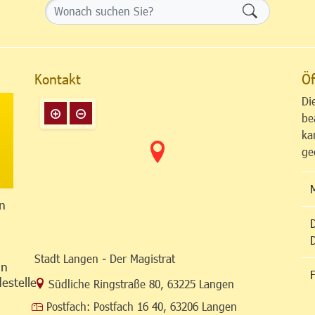
Formularsch
Kontakt
Öf
Di
be
ka
ge
n
Stadt Langen - Der Magistrat
in
F
estelle
Link zur Google-Maps Navigation
Südliche Ringstraße 80
,
63225 Langen
Postfach:
Postfach 16 40, 63206 Langen