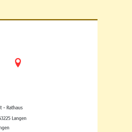
t - Rathaus
vigation
63225 Langen
angen