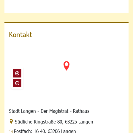
Kontakt
Stadt Langen - Der Magistrat - Rathaus
Link zur Google-Maps Navigation
Südliche Ringstraße 80
,
63225 Langen
Postfach:
16 40, 63206 Langen