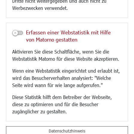
Dritte nicht weitergegeben und auch nicht zu
CINDY S
Werbezwecken verwendet.
Kultur/Freizeit/Tourismus
Veranstaltungen
Erfassen einer Webstatistik mit Hilfe
Neue Stadthalle Langen
von Matomo gestatten
Stadtporträt
Aktivieren Sie diese Schaltfläche, wenn Sie die
Bäder
Webstatistik Matomo für diese Website akzeptieren.
Musikschule
Volkshochschule
Wenn eine Webstatistik eingerichtet und erlaubt ist,
Stadtbücherei
wird das Besucherverhalten analysiert: "Welche
Stadtarchiv
Seite wird wann für wie lange aufgerufen."
Museen
Hotels/Unterkünfte
Diese Statistik hilft dem Betreiber der Webseite,
Gastronomie
diese zu optimieren und für die Besucher
Kunstszene
zugänglicher zu gestalten.
Feste und Märkte
Sport
Vereine und Institutionen
Datenschutzhinweis