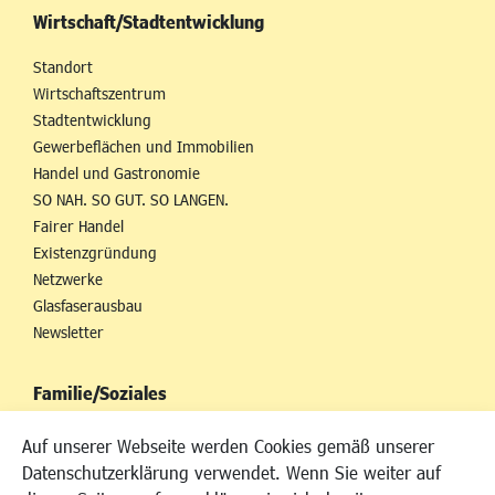
Wirtschaft/Stadtentwicklung
Standort
Wirtschaftszentrum
Stadtentwicklung
Gewerbeflächen und Immobilien
Handel und Gastronomie
SO NAH. SO GUT. SO LANGEN.
Fairer Handel
Existenzgründung
Netzwerke
Glasfaserausbau
Newsletter
Familie/Soziales
Kinderbetreuung
Auf unserer Webseite werden Cookies gemäß unserer
Kinder und Jugend
Datenschutzerklärung verwendet. Wenn Sie weiter auf
Institutionen für Familien