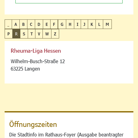
_
A
B
C
D
E
F
G
H
I
J
K
L
M
P
R
S
T
V
W
Z
Rheuma-Liga Hessen
Wilhelm-Busch-Straße 12
63225 Langen
Öffnungszeiten
Die Stadtinfo im Rathaus-Foyer (Ausgabe beantragter