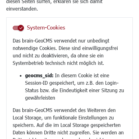
diesen Seiten surfen, erklären sie sich damit
Frauen
einverstanden.
Senioren/Haltestelle
Inklusion
System-Cookies
Schule
Migration und Zusammenleben
Das brain-GeoCMS verwendet nur unbedingt
Demokratie leben
notwendige Cookies. Diese sind einwilligungsfrei
Ukrainehilfe
und nicht zu deaktivieren, da ohne sie ein
Hilfe für Geflüchtete
Systembetrieb technisch nicht möglich ist.
Religion
geocms_sid:
In diesem Cookie ist eine
Session-ID gespeichert, um z.B. den Login-
Bauen/Umwelt/Mobilität
Status bzw. die Eindeutigkeit einer Sitzung zu
Bebauungsplanung
gewährleisten
Umwelt/Klima/Abfall
Das brain-GeoCMS verwendet des Weiteren den
Verkehr/Mobilität
Local Storage, um funktionale Einstellungen zu
Glasfaserausbau
speichern. Auf die im Local Storage gespeicherten
Aktuelle Baustellen
Daten können Dritte nicht zugreifen. Sie werden an
Paddelteich