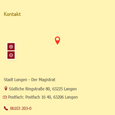
Kontakt
Stadt Langen - Der Magistrat
Link zur Google-Maps Navigation
Südliche Ringstraße 80
,
63225 Langen
Postfach:
Postfach 16 40, 63206 Langen
06103 203-0