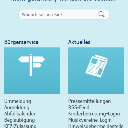
Formularsch
Bürgerservice
Aktuelles
Ummeldung
Pressemitteilungen
Anmeldung
RSS-Feed
Abfallkalender
Kinderbetreuung-Login
Beglaubigung
Musikvereine-Login
KFZ-Zulassung
Hinweisgebermeldestelle