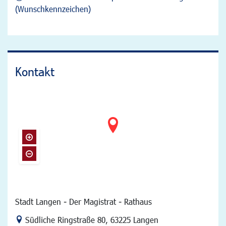
(Wunschkennzeichen)
Kontakt
Stadt Langen - Der Magistrat - Rathaus
Link zur Google-Maps Navigation
Südliche Ringstraße 80
,
63225 Langen