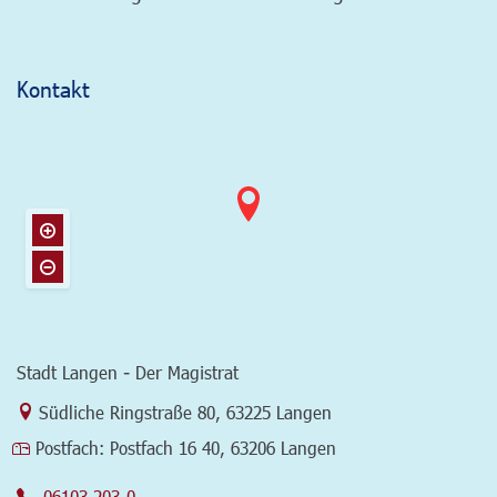
Kontakt
Stadt Langen - Der Magistrat
Link zur Google-Maps Navigation
Südliche Ringstraße 80
,
63225 Langen
Postfach:
Postfach 16 40, 63206 Langen
06103 203-0