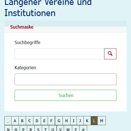
Langener Vereine und
Institutionen
Suchmaske
Suchbegriffe
Suchen
Kategorien
Suchen
_
A
B
C
D
E
F
G
H
I
J
K
L
M
N
O
P
R
S
T
U
V
W
Z
#