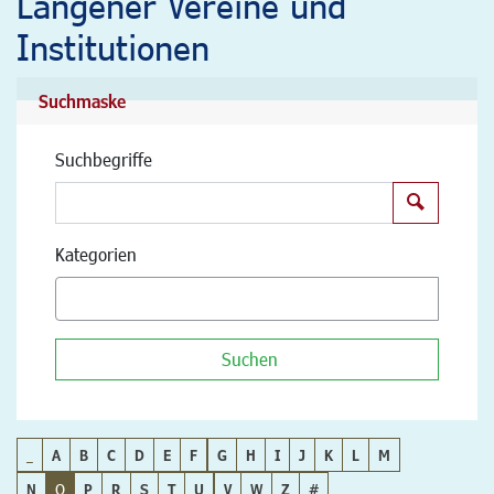
Langener Vereine und
Institutionen
Suchmaske
Suchbegriffe
Suchen
Kategorien
Suchen
_
A
B
C
D
E
F
G
H
I
J
K
L
M
N
O
P
R
S
T
U
V
W
Z
#