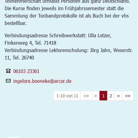
Teilnehmerschaft umfasst Personen aus ganz Deutschland.
Die Kurse finden jeweils im Frühjahrssemester statt die
Sammlung der Tonbandprotokolle ist als Buch bei der vhs
bestellbar.
Verbindungsadresse Schreibwerkstatt: Ulla Lotzer,
Finkenweg 4, Tel. 71418
Verbindungsadresse Lektorenschulung: Jörg Jahn, Weserstr.
11, Tel. 26740
06103 23361
ingelore.boeneke@arcor.de
1-10 von 11
««
«
1
2
»
»»