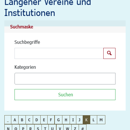
Langener Vereine und
Institutionen
Suchmaske
Suchbegriffe
Suchen
Kategorien
Suchen
_
A
B
C
D
E
F
G
H
I
J
K
L
M
N
O
P
R
S
T
U
V
W
Z
#