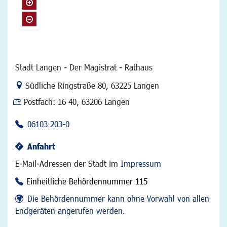
Stadt Langen - Der Magistrat - Rathaus
Link zur Google-Maps Navigation
Südliche Ringstraße 80
,
63225 Langen
Postfach:
16 40, 63206 Langen
06103 203-0
Anfahrt
E-Mail-Adressen der Stadt im
Impressum
Einheitliche Behördennummer 115
Die Behördennummer kann ohne Vorwahl von allen
Endgeräten angerufen werden.