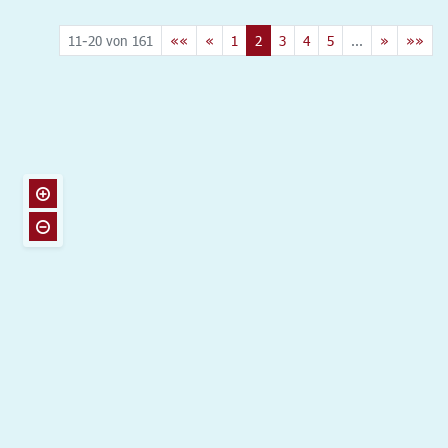
11-20 von 161
««
«
1
2
3
4
5
...
»
»»