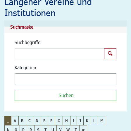
Langener Vereine und
Institutionen
Suchmaske
Suchbegriffe
Suchen
Kategorien
Suchen
_
A
B
C
D
E
F
G
H
I
J
K
L
M
N
O
P
R
S
T
U
V
W
Z
#