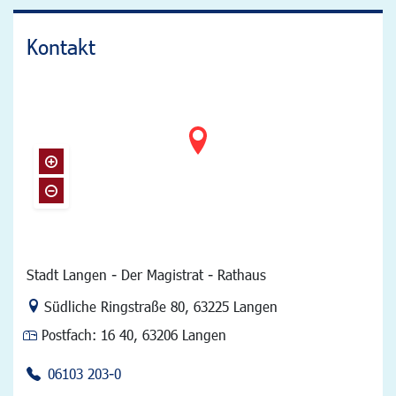
Kontakt
Stadt Langen - Der Magistrat - Rathaus
Link zur Google-Maps Navigation
Südliche Ringstraße 80
,
63225 Langen
Postfach:
16 40, 63206 Langen
06103 203-0