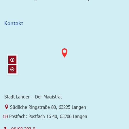
Kontakt
Stadt Langen - Der Magistrat
Link zur Google-Maps Navigation
Südliche Ringstraße 80
,
63225 Langen
Postfach:
Postfach 16 40, 63206 Langen
06103 203-0