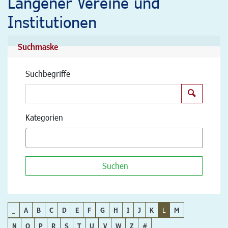
Langener Vereine und
Institutionen
Suchmaske
Suchbegriffe
Suchen
Kategorien
Suchen
_
A
B
C
D
E
F
G
H
I
J
K
L
M
N
O
P
R
S
T
U
V
W
Z
#