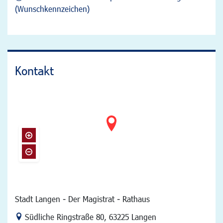
(Wunschkennzeichen)
Kontakt
Stadt Langen - Der Magistrat - Rathaus
Link zur Google-Maps Navigation
Südliche Ringstraße 80
,
63225 Langen