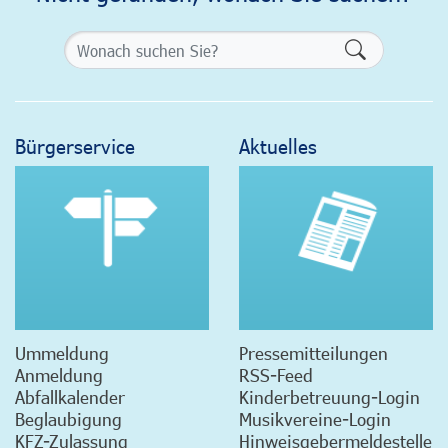
Formularsch
Bürgerservice
Aktuelles
Ummeldung
Pressemitteilungen
Anmeldung
RSS-Feed
Abfallkalender
Kinderbetreuung-Login
Beglaubigung
Musikvereine-Login
KFZ-Zulassung
Hinweisgebermeldestelle