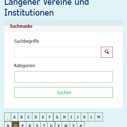
Langener Vereine und
Institutionen
Suchmaske
Suchbegriffe
Suchen
Kategorien
Suchen
_
A
B
C
D
E
F
G
H
I
J
K
L
M
N
O
P
R
S
T
U
V
W
Z
#