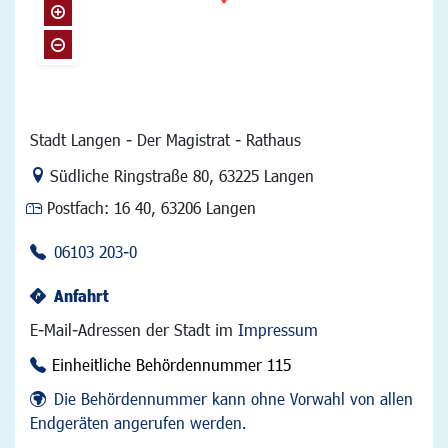
Stadt Langen - Der Magistrat - Rathaus
Link zur Google-Maps Navigation
Südliche Ringstraße 80
,
63225 Langen
Postfach:
16 40, 63206 Langen
06103 203-0
Anfahrt
E-Mail-Adressen der Stadt im
Impressum
Einheitliche Behördennummer 115
Die Behördennummer kann ohne Vorwahl von allen
Endgeräten angerufen werden.