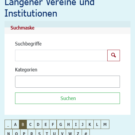
Langener Vereine und
Institutionen
Suchmaske
Suchbegriffe
Suchen
Kategorien
Suchen
_
A
B
C
D
E
F
G
H
I
J
K
L
M
N
O
P
R
S
T
U
V
W
Z
#