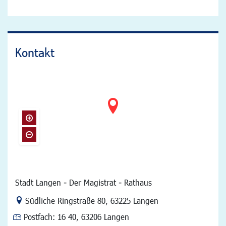
Kontakt
Stadt Langen - Der Magistrat - Rathaus
Link zur Google-Maps Navigation
Südliche Ringstraße 80
,
63225 Langen
Postfach:
16 40, 63206 Langen