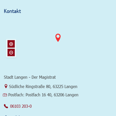
Kontakt
Stadt Langen - Der Magistrat
Link zur Google-Maps Navigation
Südliche Ringstraße 80
,
63225 Langen
Postfach:
Postfach 16 40, 63206 Langen
06103 203-0