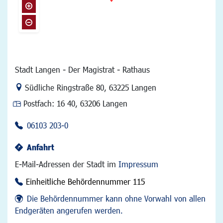
Stadt Langen - Der Magistrat - Rathaus
Link zur Google-Maps Navigation
Südliche Ringstraße 80
,
63225 Langen
Postfach:
16 40, 63206 Langen
06103 203-0
Anfahrt
E-Mail-Adressen der Stadt im
Impressum
Einheitliche Behördennummer 115
Die Behördennummer kann ohne Vorwahl von allen
Endgeräten angerufen werden.