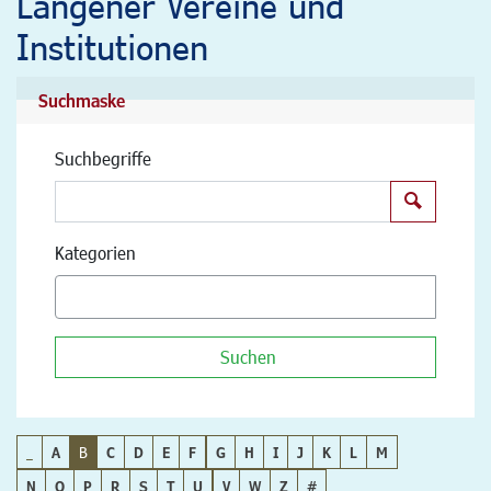
Langener Vereine und
Institutionen
Suchmaske
Suchbegriffe
Suchen
Kategorien
Suchen
_
A
B
C
D
E
F
G
H
I
J
K
L
M
N
O
P
R
S
T
U
V
W
Z
#