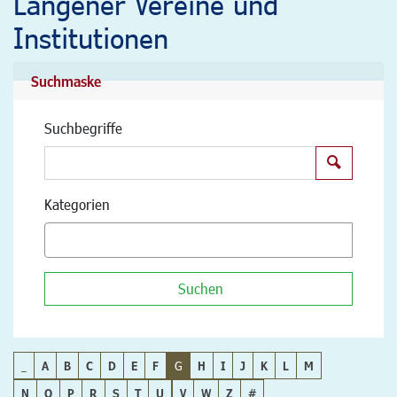
Langener Vereine und
Institutionen
Suchmaske
Suchbegriffe
Suchen
Kategorien
Suchen
_
A
B
C
D
E
F
G
H
I
J
K
L
M
N
O
P
R
S
T
U
V
W
Z
#