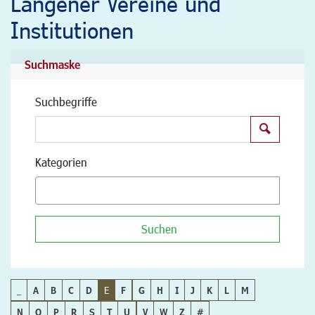
Langener Vereine und
Institutionen
Suchmaske
Suchbegriffe
Suchen
Kategorien
Suchen
_
A
B
C
D
E
F
G
H
I
J
K
L
M
N
O
P
R
S
T
U
V
W
Z
#