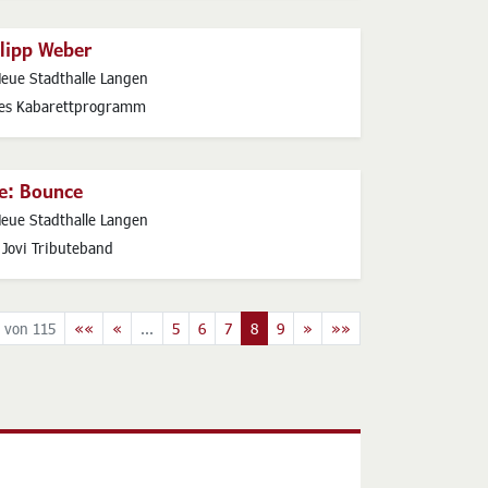
ilipp Weber
s
eue Stadthalle Langen
es Kabarettprogramm
ve: Bounce
s
eue Stadthalle Langen
 Jovi Tributeband
 von 115
««
«
...
5
6
7
8
9
»
»»