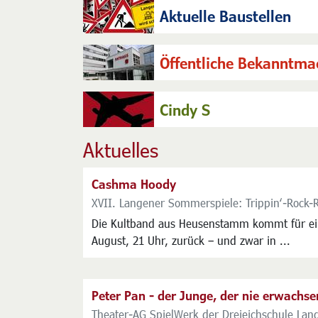
Aktuelle Baustellen
Öffentliche Bekanntm
Cindy S
Aktuelles
Cashma Hoody
XVII. Langener Sommerspiele: Trippin‘-Rock-
Die Kultband aus Heusenstamm kommt für ei
August, 21 Uhr, zurück – und zwar in ...
Peter Pan - der Junge, der nie erwachs
Theater-AG SpielWerk der Dreieichschule La