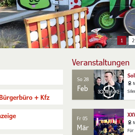
Veranstaltungen
So
So 28
addres
N
Feb
Sile
Bürgerbüro + Kfz
XX
zeige
Fr 05
addres
N
Mär
Für