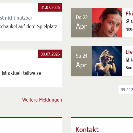
31.07.2026
Ph
Do 22
st nicht nutzbar
addres
N
Apr
schaukel auf dem Spielplatz
Neu
Li
30.07.2026
Sa 24
addres
N
Apr
Bon
st aktuell teilweise
99-112
Weitere Meldungen
Kontakt