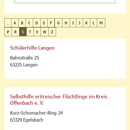
_
A
B
C
D
E
F
G
H
I
J
K
L
M
P
R
S
T
V
W
Z
Schülerhilfe Langen
Bahnstraße 25
63225 Langen
Selbsthilfe eritreischer Flüchtlinge im Kreis
Offenbach e. V.
Kurz-Schumacher-Ring 24
63329 Egelsbach