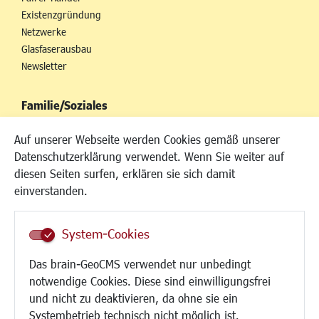
Existenzgründung
Netzwerke
Glasfaserausbau
Newsletter
Familie/Soziales
Kinderbetreuung
Auf unserer Webseite werden Cookies gemäß unserer
Kinder und Jugend
Datenschutzerklärung verwendet. Wenn Sie weiter auf
Institutionen für Familien
diesen Seiten surfen, erklären sie sich damit
Frauen
einverstanden.
Senioren/Haltestelle
Inklusion
System-Cookies
Schule
Migration und Zusammenleben
Das brain-GeoCMS verwendet nur unbedingt
Demokratie leben
notwendige Cookies. Diese sind einwilligungsfrei
Ukrainehilfe
und nicht zu deaktivieren, da ohne sie ein
Hilfe für Geflüchtete
Systembetrieb technisch nicht möglich ist.