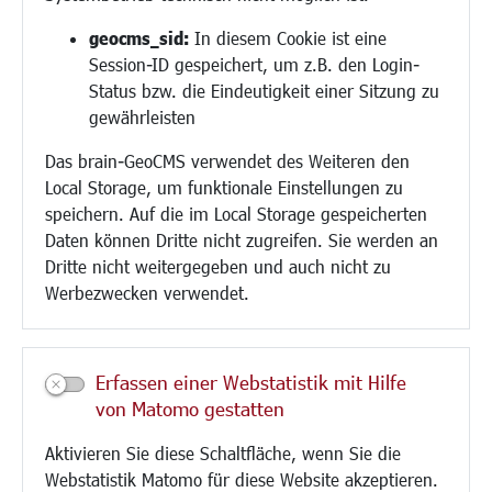
Religion
geocms_sid:
In diesem Cookie ist eine
Session-ID gespeichert, um z.B. den Login-
Bauen/Umwelt/Mobilität
Status bzw. die Eindeutigkeit einer Sitzung zu
Bebauungsplanung
gewährleisten
Umwelt/Klima/Abfall
Das brain-GeoCMS verwendet des Weiteren den
Verkehr/Mobilität
Local Storage, um funktionale Einstellungen zu
Glasfaserausbau
speichern. Auf die im Local Storage gespeicherten
Aktuelle Baustellen
Daten können Dritte nicht zugreifen. Sie werden an
Paddelteich
Dritte nicht weitergegeben und auch nicht zu
CINDY S
Werbezwecken verwendet.
Kultur/Freizeit/Tourismus
Veranstaltungen
Erfassen einer Webstatistik mit Hilfe
Neue Stadthalle Langen
von Matomo gestatten
Stadtporträt
Aktivieren Sie diese Schaltfläche, wenn Sie die
Bäder
Webstatistik Matomo für diese Website akzeptieren.
Musikschule