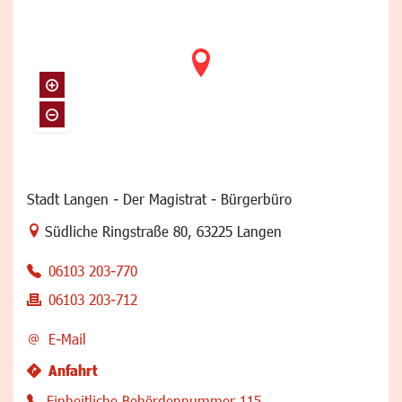
Stadt Langen - Der Magistrat - Bürgerbüro
Link zur Google-Maps Navigation
Südliche Ringstraße 80
,
63225 Langen
06103 203-770
06103 203-712
E-Mail
Anfahrt
Einheitliche Behördennummer 115