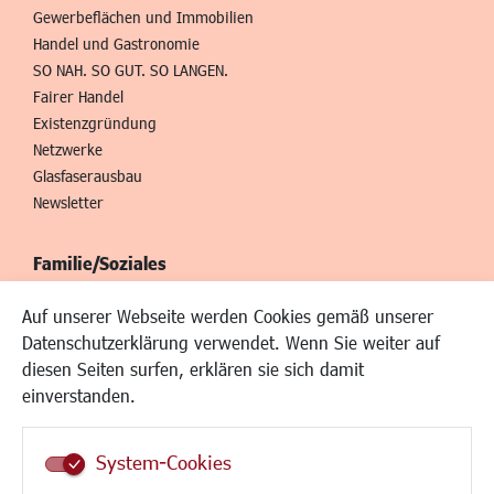
Gewerbeflächen und Immobilien
Handel und Gastronomie
SO NAH. SO GUT. SO LANGEN.
Fairer Handel
Existenzgründung
Netzwerke
Glasfaserausbau
Newsletter
Familie/Soziales
Kinderbetreuung
Auf unserer Webseite werden Cookies gemäß unserer
Kinder und Jugend
Datenschutzerklärung verwendet. Wenn Sie weiter auf
Institutionen für Familien
diesen Seiten surfen, erklären sie sich damit
Frauen
einverstanden.
Senioren/Haltestelle
Inklusion
System-Cookies
Schule
Migration und Zusammenleben