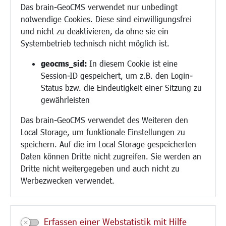
Das brain-GeoCMS verwendet nur unbedingt
Demokratie leben
notwendige Cookies. Diese sind einwilligungsfrei
Ukrainehilfe
und nicht zu deaktivieren, da ohne sie ein
Hilfe für Geflüchtete
Systembetrieb technisch nicht möglich ist.
Religion
geocms_sid:
In diesem Cookie ist eine
Session-ID gespeichert, um z.B. den Login-
Bauen/Umwelt/Mobilität
Status bzw. die Eindeutigkeit einer Sitzung zu
Bebauungsplanung
gewährleisten
Umwelt/Klima/Abfall
Das brain-GeoCMS verwendet des Weiteren den
Verkehr/Mobilität
Local Storage, um funktionale Einstellungen zu
Glasfaserausbau
speichern. Auf die im Local Storage gespeicherten
Aktuelle Baustellen
Daten können Dritte nicht zugreifen. Sie werden an
Paddelteich
Dritte nicht weitergegeben und auch nicht zu
CINDY S
Werbezwecken verwendet.
Kultur/Freizeit/Tourismus
Veranstaltungen
Erfassen einer Webstatistik mit Hilfe