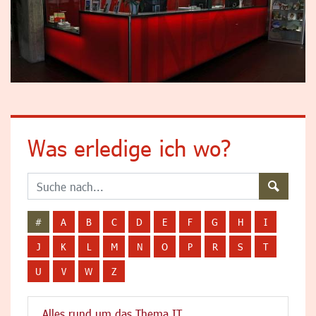
Was erledige ich wo?
#
A
B
C
D
E
F
G
H
I
J
K
L
M
N
O
P
R
S
T
U
V
W
Z
Alles rund um das Thema IT