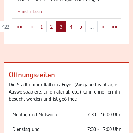
» mehr lesen
n 422
««
«
1
2
3
4
5
...
»
»»
Öffnungszeiten
Die Stadtinfo im Rathaus-Foyer (Ausgabe beantragter
Ausweispapiere, Infomaterial, etc.) kann ohne Termin
besucht werden und ist geöffnet:
Montag und Mittwoch
7:30 - 16:00 Uhr
Dienstag und
7:30 - 17:00 Uhr