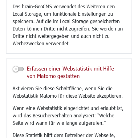
Das brain-GeoCMS verwendet des Weiteren den
Verkehr/Mobilität
Local Storage, um funktionale Einstellungen zu
Glasfaserausbau
speichern. Auf die im Local Storage gespeicherten
Aktuelle Baustellen
Daten können Dritte nicht zugreifen. Sie werden an
Paddelteich
Dritte nicht weitergegeben und auch nicht zu
CINDY S
Werbezwecken verwendet.
Kultur/Freizeit/Tourismus
Veranstaltungen
Erfassen einer Webstatistik mit Hilfe
Neue Stadthalle Langen
von Matomo gestatten
Stadtporträt
Aktivieren Sie diese Schaltfläche, wenn Sie die
Bäder
Webstatistik Matomo für diese Website akzeptieren.
Musikschule
Volkshochschule
Wenn eine Webstatistik eingerichtet und erlaubt ist,
Stadtbücherei
wird das Besucherverhalten analysiert: "Welche
Stadtarchiv
Seite wird wann für wie lange aufgerufen."
Museen
Hotels/Unterkünfte
Diese Statistik hilft dem Betreiber der Webseite,