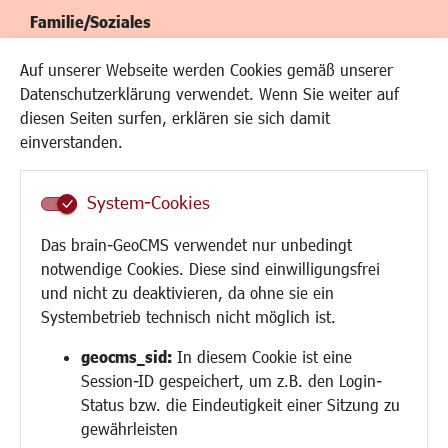
Familie/Soziales
Kinderbetreuung
Auf unserer Webseite werden Cookies gemäß unserer
Kinder und Jugend
Datenschutzerklärung verwendet. Wenn Sie weiter auf
Institutionen für Familien
diesen Seiten surfen, erklären sie sich damit
Frauen
einverstanden.
Senioren/Haltestelle
Inklusion
System-Cookies
Schule
Migration und Zusammenleben
Das brain-GeoCMS verwendet nur unbedingt
Demokratie leben
notwendige Cookies. Diese sind einwilligungsfrei
Ukrainehilfe
und nicht zu deaktivieren, da ohne sie ein
Hilfe für Geflüchtete
Systembetrieb technisch nicht möglich ist.
Religion
geocms_sid:
In diesem Cookie ist eine
Session-ID gespeichert, um z.B. den Login-
Bauen/Umwelt/Mobilität
Status bzw. die Eindeutigkeit einer Sitzung zu
Bebauungsplanung
gewährleisten
Umwelt/Klima/Abfall