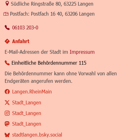
Link zur Google-Maps Navigation
Südliche Ringstraße 80
,
63225 Langen
Postfach:
Postfach 16 40, 63206 Langen
06103 203-0
Anfahrt
E-Mail-Adressen der Stadt im
Impressum
Einheitliche Behördennummer 115
Die Behördennummer kann ohne Vorwahl von allen
Endgeräten angerufen werden.
Langen.RheinMain
Stadt_Langen
Stadt_Langen
Stadt_Langen
stadtlangen.bsky.social