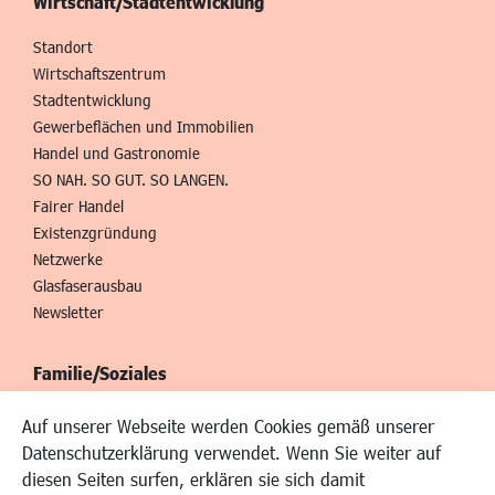
Wirtschaft/Stadtentwicklung
Standort
Wirtschaftszentrum
Stadtentwicklung
Gewerbeflächen und Immobilien
Handel und Gastronomie
SO NAH. SO GUT. SO LANGEN.
Fairer Handel
Existenzgründung
Netzwerke
Glasfaserausbau
Newsletter
Familie/Soziales
Kinderbetreuung
Auf unserer Webseite werden Cookies gemäß unserer
Kinder und Jugend
Datenschutzerklärung verwendet. Wenn Sie weiter auf
Institutionen für Familien
diesen Seiten surfen, erklären sie sich damit