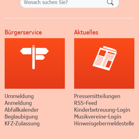
Formularsch
Bürgerservice
Aktuelles
Ummeldung
Pressemitteilungen
Anmeldung
RSS-Feed
Abfallkalender
Kinderbetreuung-Login
Beglaubigung
Musikvereine-Login
KFZ-Zulassung
Hinweisgebermeldestelle