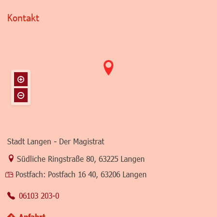
Kontakt
Stadt Langen - Der Magistrat
Link zur Google-Maps Navigation
Südliche Ringstraße 80
,
63225 Langen
Postfach:
Postfach 16 40, 63206 Langen
06103 203-0
Anfahrt