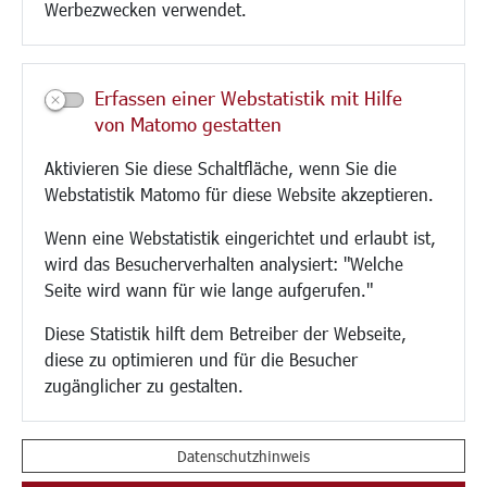
Werbezwecken verwendet.
Kultur/Freizeit/Tourismus
Veranstaltungen
Erfassen einer Webstatistik mit Hilfe
Neue Stadthalle Langen
von Matomo gestatten
Stadtporträt
Aktivieren Sie diese Schaltfläche, wenn Sie die
Bäder
Webstatistik Matomo für diese Website akzeptieren.
Musikschule
Volkshochschule
Wenn eine Webstatistik eingerichtet und erlaubt ist,
Stadtbücherei
wird das Besucherverhalten analysiert: "Welche
Stadtarchiv
Seite wird wann für wie lange aufgerufen."
Museen
Hotels/Unterkünfte
Diese Statistik hilft dem Betreiber der Webseite,
Gastronomie
diese zu optimieren und für die Besucher
Kunstszene
zugänglicher zu gestalten.
Feste und Märkte
Sport
Vereine und Institutionen
Datenschutzhinweis