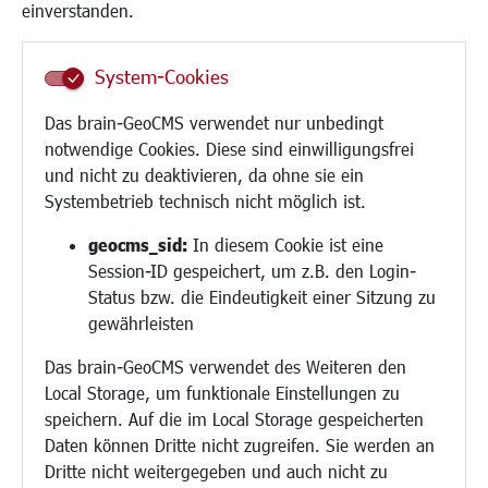
Frauen
einverstanden.
Senioren/Haltestelle
Inklusion
System-Cookies
Schule
Migration und Zusammenleben
Das brain-GeoCMS verwendet nur unbedingt
Demokratie leben
notwendige Cookies. Diese sind einwilligungsfrei
Ukrainehilfe
und nicht zu deaktivieren, da ohne sie ein
Hilfe für Geflüchtete
Systembetrieb technisch nicht möglich ist.
Religion
geocms_sid:
In diesem Cookie ist eine
Session-ID gespeichert, um z.B. den Login-
Bauen/Umwelt/Mobilität
Status bzw. die Eindeutigkeit einer Sitzung zu
Bebauungsplanung
gewährleisten
Umwelt/Klima/Abfall
Das brain-GeoCMS verwendet des Weiteren den
Verkehr/Mobilität
Local Storage, um funktionale Einstellungen zu
Glasfaserausbau
speichern. Auf die im Local Storage gespeicherten
Aktuelle Baustellen
Daten können Dritte nicht zugreifen. Sie werden an
Paddelteich
Dritte nicht weitergegeben und auch nicht zu
CINDY S