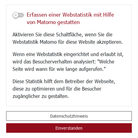
Veranstaltungen
Erfassen einer Webstatistik mit Hilfe
Neue Stadthalle Langen
von Matomo gestatten
Stadtporträt
Aktivieren Sie diese Schaltfläche, wenn Sie die
Bäder
Webstatistik Matomo für diese Website akzeptieren.
Musikschule
Volkshochschule
Wenn eine Webstatistik eingerichtet und erlaubt ist,
Stadtbücherei
wird das Besucherverhalten analysiert: "Welche
Stadtarchiv
Seite wird wann für wie lange aufgerufen."
Museen
Hotels/Unterkünfte
Diese Statistik hilft dem Betreiber der Webseite,
Gastronomie
diese zu optimieren und für die Besucher
Kunstszene
zugänglicher zu gestalten.
Feste und Märkte
Sport
Vereine und Institutionen
Datenschutzhinweis
Einverstanden