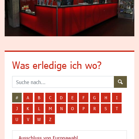
Was erledige ich wo?
#
A
B
C
D
E
F
G
H
I
J
K
L
M
N
O
P
R
S
T
U
V
W
Z
Ausschluss von Europawahl