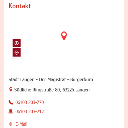
Kontakt
Stadt Langen - Der Magistrat - Bürgerbüro
Link zur Google-Maps Navigation
Südliche Ringstraße 80
,
63225 Langen
06103 203-770
06103 203-712
E-Mail