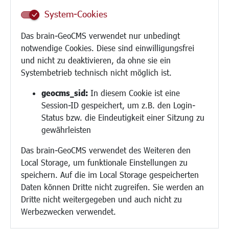
Inklusion
System-Cookies
Schule
Migration und Zusammenleben
Das brain-GeoCMS verwendet nur unbedingt
Demokratie leben
notwendige Cookies. Diese sind einwilligungsfrei
Ukrainehilfe
und nicht zu deaktivieren, da ohne sie ein
Hilfe für Geflüchtete
Systembetrieb technisch nicht möglich ist.
Religion
geocms_sid:
In diesem Cookie ist eine
Session-ID gespeichert, um z.B. den Login-
Bauen/Umwelt/Mobilität
Status bzw. die Eindeutigkeit einer Sitzung zu
Bebauungsplanung
gewährleisten
Umwelt/Klima/Abfall
Das brain-GeoCMS verwendet des Weiteren den
Verkehr/Mobilität
Local Storage, um funktionale Einstellungen zu
Glasfaserausbau
speichern. Auf die im Local Storage gespeicherten
Aktuelle Baustellen
Daten können Dritte nicht zugreifen. Sie werden an
Paddelteich
Dritte nicht weitergegeben und auch nicht zu
CINDY S
Werbezwecken verwendet.
Kultur/Freizeit/Tourismus