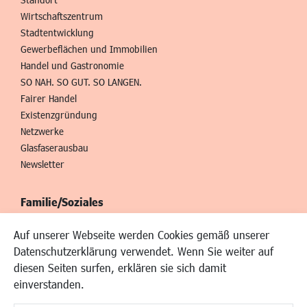
Wirtschaftszentrum
Stadtentwicklung
Gewerbeflächen und Immobilien
Handel und Gastronomie
SO NAH. SO GUT. SO LANGEN.
Fairer Handel
Existenzgründung
Netzwerke
Glasfaserausbau
Newsletter
Familie/Soziales
Kinderbetreuung
Auf unserer Webseite werden Cookies gemäß unserer
Kinder und Jugend
Datenschutzerklärung verwendet. Wenn Sie weiter auf
Institutionen für Familien
diesen Seiten surfen, erklären sie sich damit
Frauen
einverstanden.
Senioren/Haltestelle