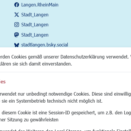
Langen.RheinMain
Stadt_Langen
Stadt_Langen
Stadt_Langen
stadtlangen.bsky.social
RSS-Feed
erden Cookies gemäß unserer Datenschutzerklärung verwendet. 
klären sie sich damit einverstanden.
ies
Site
wendet nur unbedingt notwendige Cookies. Diese sind einwillig
 sie ein Systembetrieb technisch nicht möglich ist.
 diesem Cookie ist eine Session-ID gespeichert, um z.B. den Log
adtentwicklung
Familie/Soziales
Bauen/Umwelt
iner Sitzung zu gewährleisten
Kinderbetreuung
Bebauungsplanu