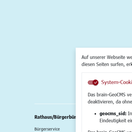
Auf unserer Webseite w
diesen Seiten surfen, er
System-Cook
Das brain-GeoCMS ver
deaktivieren, da ohne
geocms_sid:
In
Rathaus/Bürgerbüro
Wirtschaft/St
Eindeutigkeit e
Bürgerservice
Standort