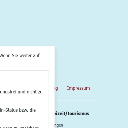
Wenn Sie weiter auf
map
Datenschutzerklärung
Impressum
ungsfrei und nicht zu
in-Status bzw. die
/Mobilität
Kultur/Freizeit/Tourismus
ng
Veranstaltungen