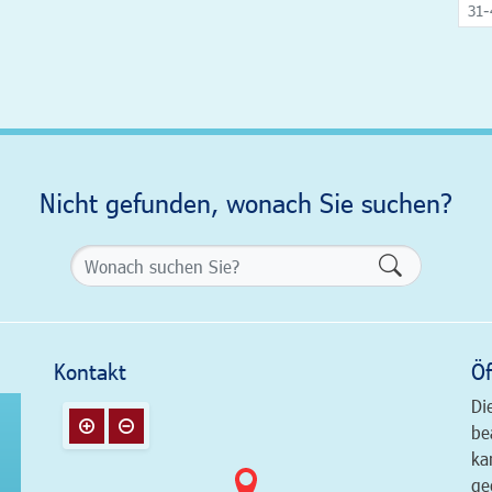
31-
Nicht gefunden, wonach Sie suchen?
Formularsch
Kontakt
Öf
Di
be
ka
ge