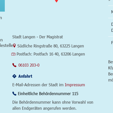
n
Stadt Langen - Der Magistrat
in
F
estelle
Link zur Google-Maps Navigation
Südliche Ringstraße 80
,
63225 Langen
Postfach:
Postfach 16 40, 63206 Langen
Be
06103 203-0
Kf
Be
Anfahrt
mö
E-Mail-Adressen der Stadt im
Impressum
Einheitliche Behördennummer 115
Die Behördennummer kann ohne Vorwahl von
allen Endgeräten angerufen werden.