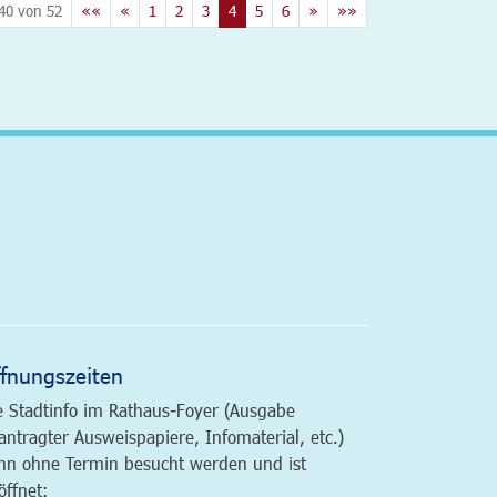
40 von 52
««
«
1
2
3
4
5
6
»
»»
altfläche
fnungszeiten
e Stadtinfo im Rathaus-Foyer (Ausgabe
antragter Ausweispapiere, Infomaterial, etc.)
nn ohne Termin besucht werden und ist
öffnet: