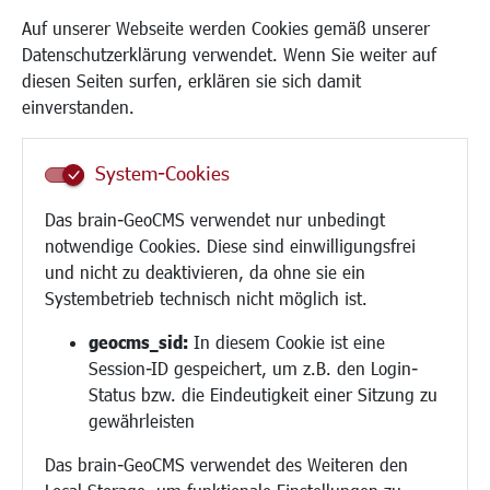
Kinderbetreuung
Auf unserer Webseite werden Cookies gemäß unserer
Kinder und Jugend
Datenschutzerklärung verwendet. Wenn Sie weiter auf
Institutionen für Familien
diesen Seiten surfen, erklären sie sich damit
Frauen
einverstanden.
Senioren/Haltestelle
Inklusion
System-Cookies
Schule
Migration und Zusammenleben
Das brain-GeoCMS verwendet nur unbedingt
Demokratie leben
notwendige Cookies. Diese sind einwilligungsfrei
Ukrainehilfe
und nicht zu deaktivieren, da ohne sie ein
Hilfe für Geflüchtete
Systembetrieb technisch nicht möglich ist.
Religion
geocms_sid:
In diesem Cookie ist eine
Session-ID gespeichert, um z.B. den Login-
Bauen/Umwelt/Mobilität
Status bzw. die Eindeutigkeit einer Sitzung zu
Bebauungsplanung
gewährleisten
Umwelt/Klima/Abfall
Das brain-GeoCMS verwendet des Weiteren den
Verkehr/Mobilität