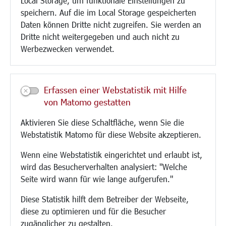
Local Storage, um funktionale Einstellungen zu
Glasfaserausbau
speichern. Auf die im Local Storage gespeicherten
Aktuelle Baustellen
Daten können Dritte nicht zugreifen. Sie werden an
Paddelteich
Dritte nicht weitergegeben und auch nicht zu
CINDY S
Werbezwecken verwendet.
Kultur/Freizeit/Tourismus
Veranstaltungen
Erfassen einer Webstatistik mit Hilfe
Neue Stadthalle Langen
von Matomo gestatten
Stadtporträt
Aktivieren Sie diese Schaltfläche, wenn Sie die
Bäder
Webstatistik Matomo für diese Website akzeptieren.
Musikschule
Volkshochschule
Wenn eine Webstatistik eingerichtet und erlaubt ist,
Stadtbücherei
wird das Besucherverhalten analysiert: "Welche
Stadtarchiv
Seite wird wann für wie lange aufgerufen."
Museen
Hotels/Unterkünfte
Diese Statistik hilft dem Betreiber der Webseite,
Gastronomie
diese zu optimieren und für die Besucher
Kunstszene
zugänglicher zu gestalten.