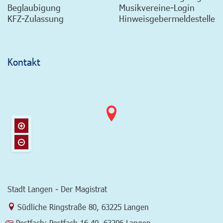
Beglaubigung
Musikvereine-Login
KFZ-Zulassung
Hinweisgebermeldestelle
Kontakt
Stadt Langen - Der Magistrat
Link zur Google-Maps Navigation
Südliche Ringstraße 80
,
63225 Langen
Postfach:
Postfach 16 40, 63206 Langen