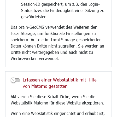
Session-ID gespeichert, um z.B. den Login-
Bauen/Umwelt/Mobilität
Status bzw. die Eindeutigkeit einer Sitzung zu
Bebauungsplanung
gewährleisten
Umwelt/Klima/Abfall
Das brain-GeoCMS verwendet des Weiteren den
Verkehr/Mobilität
Local Storage, um funktionale Einstellungen zu
Glasfaserausbau
speichern. Auf die im Local Storage gespeicherten
Aktuelle Baustellen
Daten können Dritte nicht zugreifen. Sie werden an
Paddelteich
Dritte nicht weitergegeben und auch nicht zu
CINDY S
Werbezwecken verwendet.
Kultur/Freizeit/Tourismus
Veranstaltungen
Erfassen einer Webstatistik mit Hilfe
Neue Stadthalle Langen
von Matomo gestatten
Stadtporträt
Aktivieren Sie diese Schaltfläche, wenn Sie die
Bäder
Webstatistik Matomo für diese Website akzeptieren.
Musikschule
Volkshochschule
Wenn eine Webstatistik eingerichtet und erlaubt ist,
Stadtbücherei