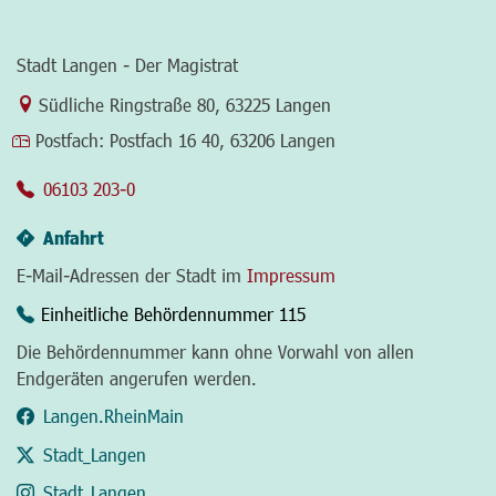
Stadt Langen - Der Magistrat
Link zur Google-Maps Navigation
Südliche Ringstraße 80
,
63225 Langen
Postfach:
Postfach 16 40, 63206 Langen
06103 203-0
Anfahrt
E-Mail-Adressen der Stadt im
Impressum
Einheitliche Behördennummer 115
Die Behördennummer kann ohne Vorwahl von allen
Endgeräten angerufen werden.
Langen.RheinMain
Stadt_Langen
Stadt_Langen