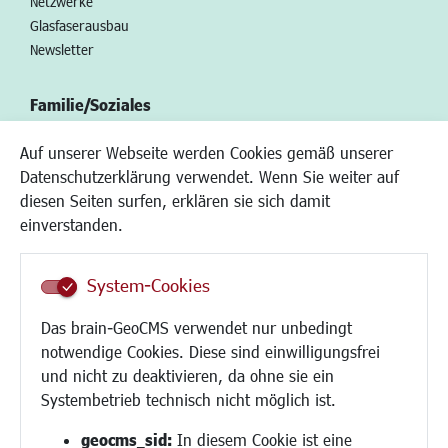
Netzwerke
Glasfaserausbau
Newsletter
Familie/Soziales
Kinderbetreuung
Auf unserer Webseite werden Cookies gemäß unserer
Kinder und Jugend
Datenschutzerklärung verwendet. Wenn Sie weiter auf
Institutionen für Familien
diesen Seiten surfen, erklären sie sich damit
Frauen
einverstanden.
Senioren/Haltestelle
Inklusion
System-Cookies
Schule
Migration und Zusammenleben
Das brain-GeoCMS verwendet nur unbedingt
Demokratie leben
notwendige Cookies. Diese sind einwilligungsfrei
Ukrainehilfe
und nicht zu deaktivieren, da ohne sie ein
Hilfe für Geflüchtete
Systembetrieb technisch nicht möglich ist.
Religion
geocms_sid:
In diesem Cookie ist eine