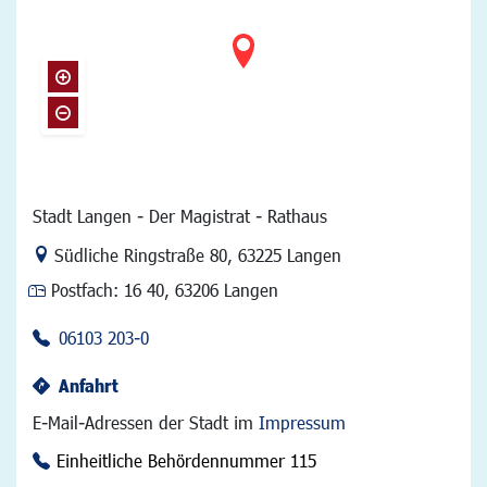
Stadt Langen - Der Magistrat - Rathaus
Link zur Google-Maps Navigation
Südliche Ringstraße 80
,
63225 Langen
Postfach:
16 40, 63206 Langen
06103 203-0
Anfahrt
E-Mail-Adressen der Stadt im
Impressum
Einheitliche Behördennummer 115