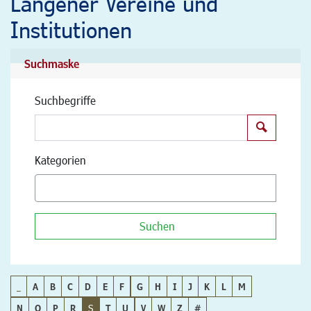
Langener Vereine und
Institutionen
Suchmaske
Suchbegriffe
Suchen
Kategorien
Suchen
_
A
B
C
D
E
F
G
H
I
J
K
L
M
N
O
P
R
S
T
U
V
W
Z
#