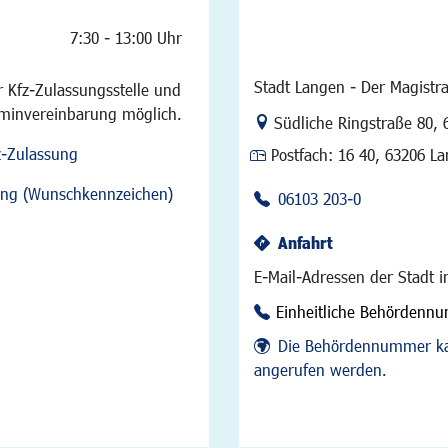
7:30 - 13:00 Uhr
Stadt Langen - Der Magistra
 Kfz-Zulassungsstelle und
rminvereinbarung möglich.
Link zur Google-Maps Na
Südliche Ringstraße 80
,
z-Zulassung
Postfach:
16 40, 63206 L
sung (Wunschkennzeichen)
06103 203-0
Anfahrt
E-Mail-Adressen der Stadt 
Einheitliche Behördenn
Die Behördennummer ka
angerufen werden.