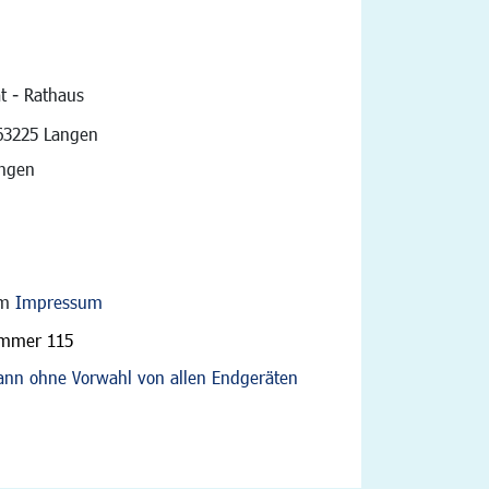
t - Rathaus
vigation
63225 Langen
angen
im
Impressum
ummer 115
nn ohne Vorwahl von allen Endgeräten