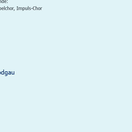
nde:
pelchor, Impuls-Chor
odgau