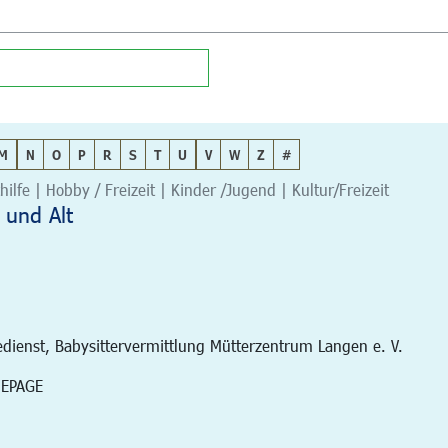
M
N
O
P
R
S
T
U
V
W
Z
#
hilfe | Hobby / Freizeit | Kinder /Jugend | Kultur/Freizeit
 und Alt
edienst, Babysittervermittlung Mütterzentrum Langen e. V.
MEPAGE