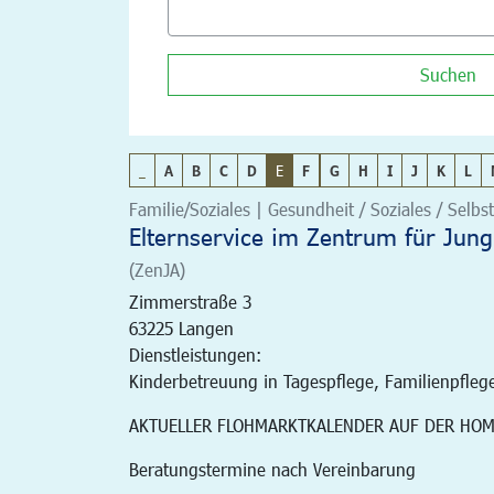
Suchen
_
A
B
C
D
E
F
G
H
I
J
K
L
Familie/Soziales | Gesundheit / Soziales / Selbst
Elternservice im Zentrum für Jung
(ZenJA)
Zimmerstraße 3
63225
Langen
Dienstleistungen:
Kinderbetreuung in Tagespflege, Familienpfleg
AKTUELLER FLOHMARKTKALENDER AUF DER HO
Beratungstermine nach Vereinbarung