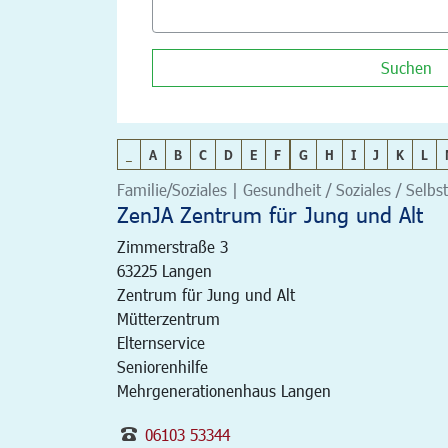
Suchen
_
A
B
C
D
E
F
G
H
I
J
K
L
Familie/Soziales | Gesundheit / Soziales / Selbst
ZenJA Zentrum für Jung und Alt
Zimmerstraße 3
63225
Langen
Zentrum für Jung und Alt
Mütterzentrum
Elternservice
Seniorenhilfe
Mehrgenerationenhaus Langen
06103 53344