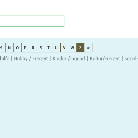
M
N
O
P
R
S
T
U
V
W
Z
#
hilfe | Hobby / Freizeit | Kinder /Jugend | Kultur/Freizeit | sozial