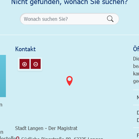
Nicht gefunden, wonach Sie suchen?
Formularsch
Kontakt
Öf
Di
be
ka
ge
n
Stadt Langen - Der Magistrat
in
F
estelle
Link zur Google-Maps Navigation