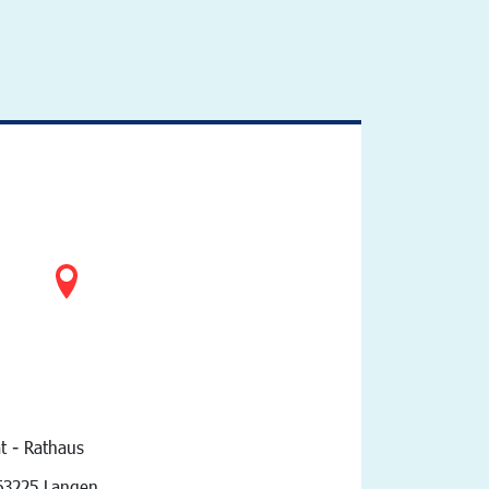
t - Rathaus
vigation
63225 Langen