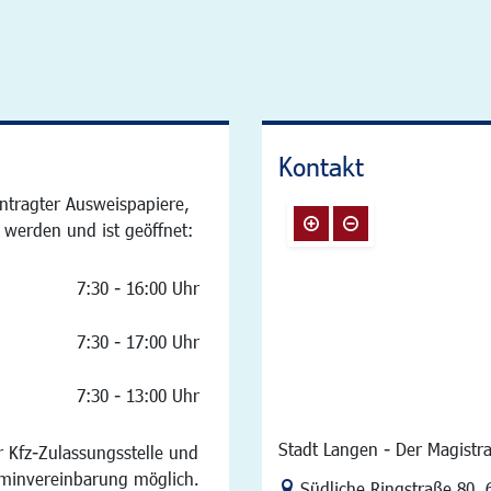
Kontakt
ntragter Ausweispapiere,
 werden und ist geöffnet:
7:30 - 16:00 Uhr
7:30 - 17:00 Uhr
7:30 - 13:00 Uhr
Stadt Langen - Der Magistra
 Kfz-Zulassungsstelle und
rminvereinbarung möglich.
Link zur Google-Maps Na
Südliche Ringstraße 80
,