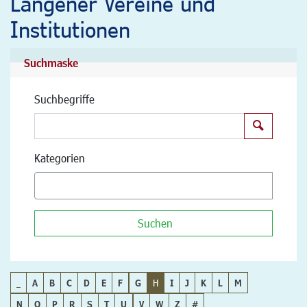
Langener Vereine und
Institutionen
Suchmaske
Suchbegriffe
Suchen
Kategorien
Suchen
_
A
B
C
D
E
F
G
H
I
J
K
L
M
N
O
P
R
S
T
U
V
W
Z
#