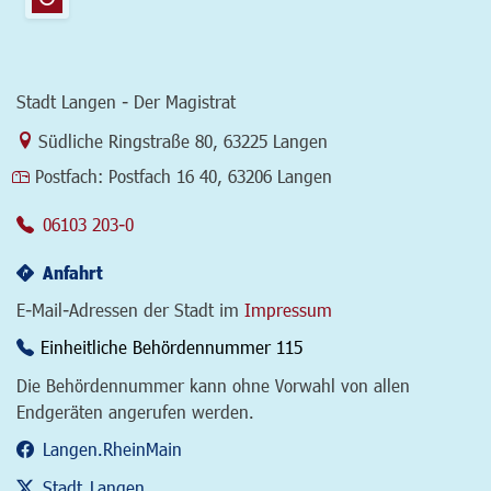
Stadt Langen - Der Magistrat
Link zur Google-Maps Navigation
Südliche Ringstraße 80
,
63225 Langen
Postfach:
Postfach 16 40, 63206 Langen
06103 203-0
Anfahrt
E-Mail-Adressen der Stadt im
Impressum
Einheitliche Behördennummer 115
Die Behördennummer kann ohne Vorwahl von allen
Endgeräten angerufen werden.
Langen.RheinMain
Stadt_Langen