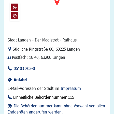
Stadt Langen - Der Magistrat - Rathaus
Link zur Google-Maps Navigation
Südliche Ringstraße 80
,
63225 Langen
Postfach:
16 40, 63206 Langen
06103 203-0
Anfahrt
E-Mail-Adressen der Stadt im
Impressum
Einheitliche Behördennummer 115
Die Behördennummer kann ohne Vorwahl von allen
Endgeräten angerufen werden.