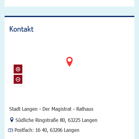
Kontakt
Stadt Langen - Der Magistrat - Rathaus
Link zur Google-Maps Navigation
Südliche Ringstraße 80
,
63225 Langen
Postfach:
16 40, 63206 Langen