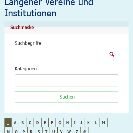
Langener Vereine und
Institutionen
Suchmaske
Suchbegriffe
Suchen
Kategorien
Suchen
_
A
B
C
D
E
F
G
H
I
J
K
L
M
N
O
P
R
S
T
U
V
W
Z
#