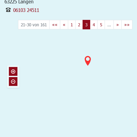
63225
Langen
06103 24511
21-30 von 161
««
«
1
2
3
4
5
...
»
»»