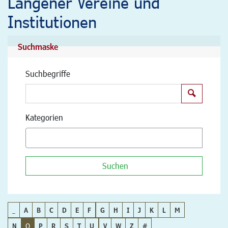
Langener Vereine und
Institutionen
Suchmaske
Suchbegriffe
Suchen
Kategorien
Suchen
_
A
B
C
D
E
F
G
H
I
J
K
L
M
N
O
P
R
S
T
U
V
W
Z
#