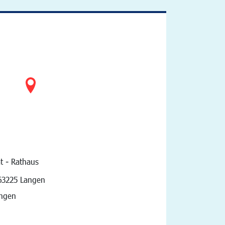
t - Rathaus
vigation
63225 Langen
angen