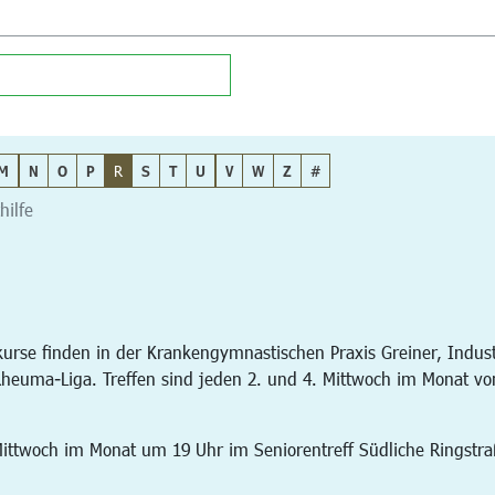
M
N
O
P
R
S
T
U
V
W
Z
#
hilfe
rse finden in der Krankengymnastischen Praxis Greiner, Industr
heuma-Liga. Treffen sind jeden 2. und 4. Mittwoch im Monat von
. Mittwoch im Monat um 19 Uhr im Seniorentreff Südliche Ringstr