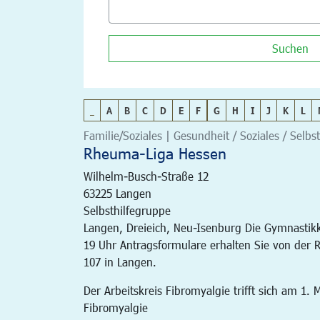
Suchen
_
A
B
C
D
E
F
G
H
I
J
K
L
Familie/Soziales | Gesundheit / Soziales / Selbst
Rheuma-Liga Hessen
Wilhelm-Busch-Straße 12
63225
Langen
Selbsthilfegruppe
Langen, Dreieich, Neu-Isenburg Die Gymnastikku
19 Uhr Antragsformulare erhalten Sie von der R
107 in Langen.
Der Arbeitskreis Fibromyalgie trifft sich am 1
Fibromyalgie