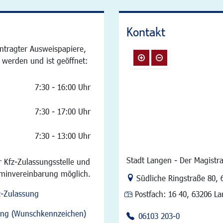
Kontakt
ntragter Ausweispapiere,
 werden und ist geöffnet:
7:30 - 16:00 Uhr
7:30 - 17:00 Uhr
7:30 - 13:00 Uhr
Stadt Langen - Der Magistra
 Kfz-Zulassungsstelle und
rminvereinbarung möglich.
Link zur Google-Maps Na
Südliche Ringstraße 80
,
z-Zulassung
Postfach:
16 40, 63206 L
sung (Wunschkennzeichen)
06103 203-0