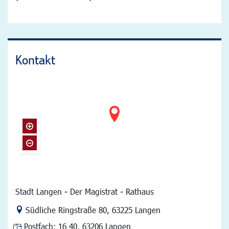
Kontakt
Stadt Langen - Der Magistrat - Rathaus
Link zur Google-Maps Navigation
Südliche Ringstraße 80
,
63225 Langen
Postfach:
16 40, 63206 Langen