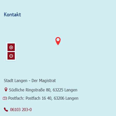
Kontakt
Stadt Langen - Der Magistrat
Link zur Google-Maps Navigation
Südliche Ringstraße 80
,
63225 Langen
Postfach:
Postfach 16 40, 63206 Langen
06103 203-0